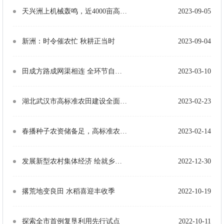
天兴洲上机械轰鸣，近4000亩高粱喜迎收割
2023-09-05
新洲：时令催农忙 秋耕正当时
2023-09-04
田成方路成网渠相连 全环节自动化数字化 高标准农田增智提质“地力”更强
2023-03-10
湖北武汉市高标准农田建设全面提速
2023-02-23
春播种子农资储备足，高标准农田建设提速，振兴乡村干劲十足抢春时
2023-02-14
发展新型农村集体经济 绘就乡村振兴新画卷
2022-12-30
撂荒地变良田 水稻喜迎丰收季
2022-10-19
探索全市首例复垦利用先行试点
2022-10-11