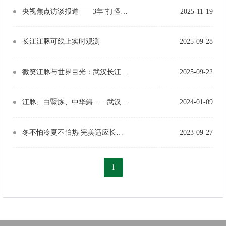
央视焦点访谈报道——3年“打怪”顺利通关，两头长江江豚“回家”
2025-11-19
长江江豚可线上实时观测
2025-09-28
微笑江豚与世界目光：武汉长江保护成效显著 引外媒深度解读
2025-09-22
江豚、白鱀豚、中华鲟……武汉市民在水生生物博物馆寻觅水生生物的奥秘
2024-01-09
冬不怕冷夏不怕热 完美适应长江水温变化 江豚以胖为美没有“三高”
2023-09-27
1