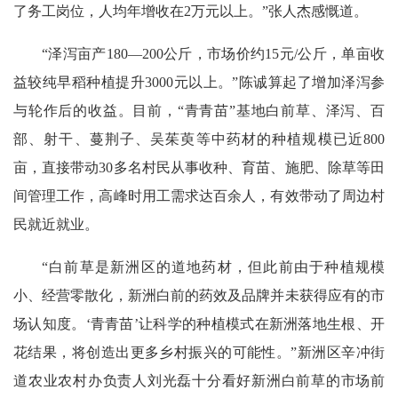
了务工岗位，人均年增收在2万元以上。”张人杰感慨道。
“泽泻亩产180—200公斤，市场价约15元/公斤，单亩收
益较纯早稻种植提升3000元以上。”陈诚算起了增加泽泻参
与轮作后的收益。目前，“青青苗”基地白前草、泽泻、百
部、射干、蔓荆子、吴茱萸等中药材的种植规模已近800
亩，直接带动30多名村民从事收种、育苗、施肥、除草等田
间管理工作，高峰时用工需求达百余人，有效带动了周边村
民就近就业。
“白前草是新洲区的道地药材，但此前由于种植规模
小、经营零散化，新洲白前的药效及品牌并未获得应有的市
场认知度。‘青青苗’让科学的种植模式在新洲落地生根、开
花结果，将创造出更多乡村振兴的可能性。”新洲区辛冲街
道农业农村办负责人刘光磊十分看好新洲白前草的市场前