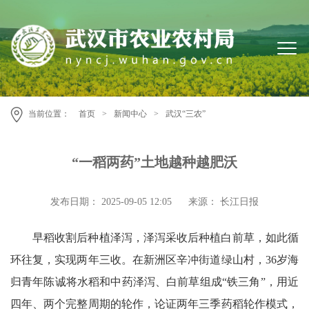
当前位置：
首页
>
新闻中心
>
武汉“三农”
“一稻两药”土地越种越肥沃
发布日期： 2025-09-05 12:05
来源： 长江日报
早稻收割后种植泽泻，泽泻采收后种植白前草，如此循
环往复，实现两年三收。在新洲区辛冲街道绿山村，36岁海
归青年陈诚将水稻和中药泽泻、白前草组成“铁三角”，用近
四年、两个完整周期的轮作，论证两年三季药稻轮作模式，