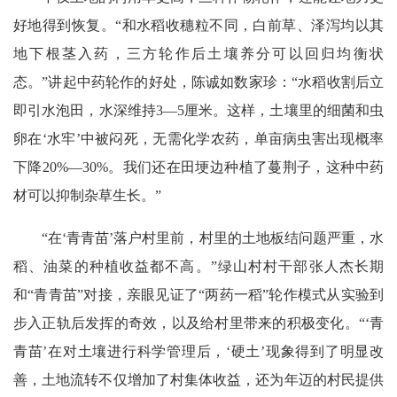
好地得到恢复。“和水稻收穗粒不同，白前草、泽泻均以其
地下根茎入药，三方轮作后土壤养分可以回归均衡状
态。”讲起中药轮作的好处，陈诚如数家珍：“水稻收割后立
即引水泡田，水深维持3—5厘米。这样，土壤里的细菌和虫
卵在‘水牢’中被闷死，无需化学农药，单亩病虫害出现概率
下降20%—30%。我们还在田埂边种植了蔓荆子，这种中药
材可以抑制杂草生长。”
“在‘青青苗’落户村里前，村里的土地板结问题严重，水
稻、油菜的种植收益都不高。”绿山村村干部张人杰长期
和“青青苗”对接，亲眼见证了“两药一稻”轮作模式从实验到
步入正轨后发挥的奇效，以及给村里带来的积极变化。“‘青
青苗’在对土壤进行科学管理后，‘硬土’现象得到了明显改
善，土地流转不仅增加了村集体收益，还为年迈的村民提供