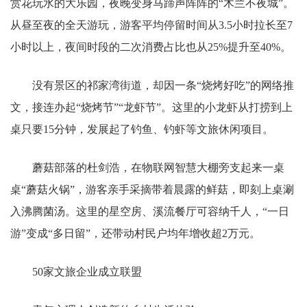
赏花玩水的大乐园，夜晚变身马蹄声阵阵的“木兰不夜城”。
从昼至夜的全天游玩，游客平均停留时间从3.5小时拉长至7
小时以上，夜间时段的二次消费占比也从25%提升至40%。
没有景区的祁家湾街道，却因一条“烧烤好吃”的网络推
文，接连办起“烧烤节”“龙虾节”。这里的小龙虾从打捞到上
桌只要15分钟，发展起了钓鱼、钓虾等文旅休闲项目。
蘑菇部落的杜剑浩，在物联网智慧大棚旁支起来一桌
桌“蘑菇火锅”，游客亲手采摘带着晨露的鲜菇，即刻上桌涮
入沸腾菌汤。这里的星空房、溪流餐厅可容纳千人，“一日
游”变成“多日留”，还带动村民户均年增收超2万元。
50家文旅企业成立联盟