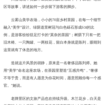
区等故事，讲述如何一步步留下游客的脚步。
云雾山美学农场，小小的70亩乡村茶园，在每一个细节
融入“美学”设计。绿荫道里树冠与白色砾石形成6∶4的比
例，是游客纷纷驻足打卡的“莫奈的茶园”；树荫下只有一把
旧木椅、一只陶罐、一两枝花，留白本身就是陈列，眼睛到
这里就有了休息的地方。
造就这片风景的胡静，原来是一名奢侈品陈列师。她
用“美学”命名这座农场，在茶园里塑造“五感共鸣”，“奢侈
不等于贵，而是有人愿意为你花时间，愿意照顾你每一个感
官。”她说。
老牌景区的文旅产品也在持续升级。木兰花乡，白天是