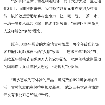
“‘景中村’更新，贵在精雕细琢，而非大拆大建；重在活
化利用，而非推倒重来。我们坚持以多元业态挖掘乡村潜
能，以长效运营延续乡村生命力，让一宅一院、一茶一水、
一塘一景都承载起乡愁，也讲述出故事。”黄陂区相关负责
人这样解答“乡愁”理念。
距今650多年历史的大余湾古村落里，每个年龄段的游
客都能找到独属自己的“乡愁”故事——连续三年“晒秋”节、
连续五年插秧节唤醒20万人的农耕记忆；把休闲椅放到屋顶
的咖啡馆，又让年轻人想起“上房揭瓦”的快乐。
“当乡愁成为可体验的产品、可消费的IP和可参与的生
活，古村落就能在保护中焕发新生。”武汉三特大余湾旅游
开发有限公司总经理卢千说。