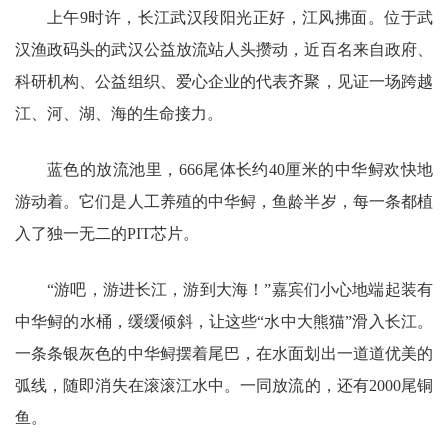
上午9时许，长江武汉段阳光正好，江风拂面。位于武
汉渔政码头的武汉公益放流站人头攒动，近百名来自政府、
科研机构、公益组织、爱心企业的代表齐聚，见证一场跨越
江、河、湖、海的生命接力。
蓝色的放流池里，666尾体长约40厘米的中华鲟欢快地
游动着。它们是人工养殖的中华鲟，鱼龄半岁，每一条都植
入了独一无二的PIT芯片。
“游吧，游进长江，游到大海！”嘉宾们小心地端起装有
中华鲟的水桶，缓缓倾斜，让这些“水中大熊猫”滑入长江。
一条条银灰色的中华鲟摆着尾巴，在水面划出一道道优美的
弧线，随即消失在滚滚江水中。一同放流的，还有2000尾铜
鱼。