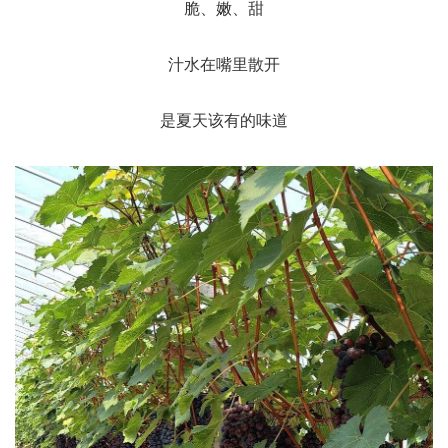
脆、嫩、甜
汁水在嘴里散开
是夏天该有的味道