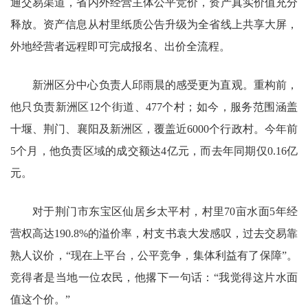
通交易渠道，省内外经营主体公平竞价，资产真实价值充分
释放。资产信息从村里纸质公告升级为全省线上共享大屏，
外地经营者远程即可完成报名、出价全流程。
新洲区分中心负责人邱雨晨的感受更为直观。重构前，
他只负责新洲区12个街道、477个村；如今，服务范围涵盖
十堰、荆门、襄阳及新洲区，覆盖近6000个行政村。今年前
5个月，他负责区域的成交额达4亿元，而去年同期仅0.16亿
元。
对于荆门市东宝区仙居乡太平村，村里70亩水面5年经
营权高达190.8%的溢价率，村支书袁大发感叹，过去交易靠
熟人议价，“现在上平台，公平竞争，集体利益有了保障”。
竞得者是当地一位农民，他撂下一句话：“我觉得这片水面
值这个价。”