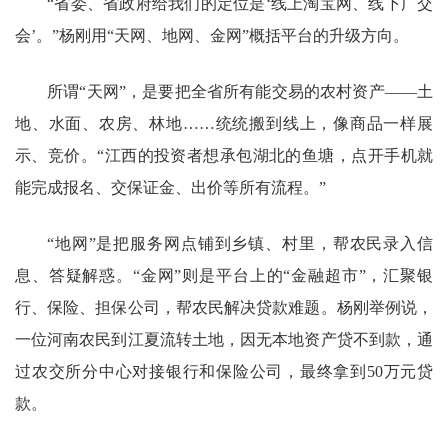
“省委、省政府给我们的定位是‘线上淘宝网、线下广交
会’。”杨刚用“天网、地网、金网”概括平台的升级方向。
所谓“天网”，是要把全省所有能交易的农村资产——土
地、水面、农房、林地……统统搬到线上，像商品一样展
示、竞价。“江西的投资者想承包湖北的鱼塘，点开手机就
能完成报名、交保证金、出价等所有流程。”
“地网”是把服务网点铺到乡镇、村里，帮农民录入信
息、答疑解惑。“金网”则是平台上的“金融超市”，汇聚银
行、保险、担保公司，帮农民解决贷款难题。杨刚举例说，
一位河南农民到江夏流转土地，因无本地资产贷不到款，通
过农交所分中心对接银行和保险公司，最终拿到50万元贷
款。