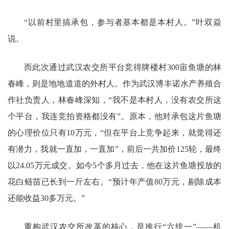
“以前村里搞承包，参与者基本都是本村人。”叶双焱
说。
而此次通过武汉农交所平台竞得牌楼村300亩鱼塘的林
春峰，则是地地道道的外村人。作为武汉博丰诺水产养殖合
作社负责人，林春峰深知，“我不是本村人，没有农交所这
个平台，我连竞拍资格都没有”。原本，他对承包这片鱼塘
的心理价位只有10万元，“但在平台上竞争起来，就觉得还
有潜力，我就一直加，一直加”，前后一共加价125轮，最终
以24.05万元成交。如今5个多月过去，他在这片鱼塘投放的
花白鲢苗已长到一斤左右。“预计年产值80万元，剔除成本
还能收益30多万元。”
重构武汉农交所改革的核心，是推行“六统一”——机