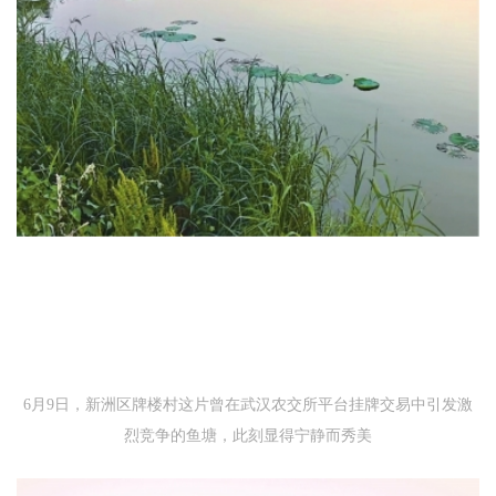
6月9日，新洲区牌楼村这片曾在武汉农交所平台挂牌交易中引发激
烈竞争的鱼塘，此刻显得宁静而秀美