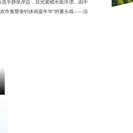
钓鱼选手静坐岸边，目光紧锁水面浮漂。由中
助农市集暨垂钓休闲嘉年华”的重头戏——沿