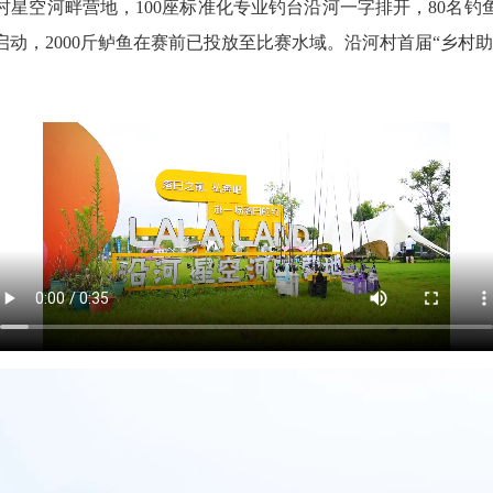
村星空河畔营地，100座标准化专业钓台沿河一字排开，80名
动，2000斤鲈鱼在赛前已投放至比赛水域。沿河村首届“乡村