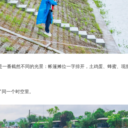
是一番截然不同的光景：帐篷摊位一字排开，土鸡蛋、蜂蜜、现
了同一个时空里。