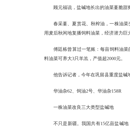
顾元福说，盐碱地长出的油菜薹脆甜
春采薹、夏赏花、秋榨油，一株油菜变
用麦后秋闲地复播饲料油菜，经济潜力巨
傅廷栋曾算过一笔账：每亩饲料油菜的成
料油菜可养大3只羊羔，产值超2000元。
他告诉记者，今年在巩留县重度盐碱地
华油杂62、饲油2号、华油杂158R
一株油菜改良三大类型盐碱地
不只是新疆。我国共有15亿亩盐碱地