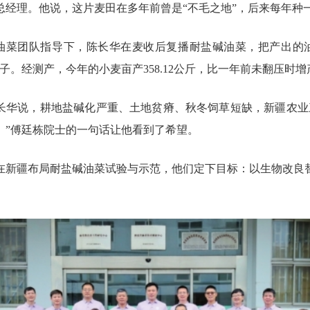
总经理。他说，这片麦田在多年前曾是“不毛之地”，后来每年种
农大油菜团队指导下，陈长华在麦收后复播耐盐碱油菜，把产出的
经测产，今年的小麦亩产358.12公斤，比一年前未翻压时增产109
陈长华说，耕地盐碱化严重、土地贫瘠、秋冬饲草短缺，新疆农业
。”傅廷栋院士的一句话让他看到了希望。
始在新疆布局耐盐碱油菜试验与示范，他们定下目标：以生物改