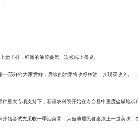
”
镇上堡子村，鲜嫩的油菜薹第一次被端上餐桌。
采一部分给大家尝鲜，后续的油菜将收籽榨油，实现双收入。”上
生物育种重大专项支持下，新疆农科院开始在奇台县中重度盐碱地试
年开始尝试先采收一季油菜薹，为当地居民餐桌添上一道美味。