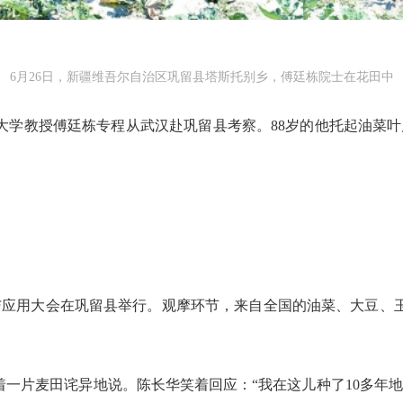
6月26日，新疆维吾尔自治区巩留县塔斯托别乡，傅廷栋院士在花田中
大学教授傅廷栋专程从武汉赴巩留县考察。88岁的他托起油菜
良与应用大会在巩留县举行。观摩环节，来自全国的油菜、大豆、
着一片麦田诧异地说。陈长华笑着回应：“我在这儿种了10多年