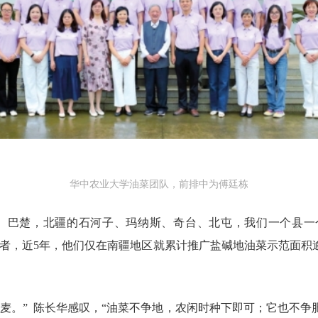
华中农业大学油菜团队，前排中为傅廷栋
勒、巴楚，北疆的石河子、玛纳斯、奇台、北屯，我们一个县一
者，近5年，他们仅在南疆地区就累计推广盐碱地油菜示范面积
麦。” 陈长华感叹，“油菜不争地，农闲时种下即可；它也不