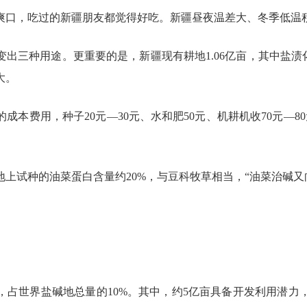
爽口，吃过的新疆朋友都觉得好吃。新疆昼夜温差大、冬季低温
出三种用途。更重要的是，新疆现有耕地1.06亿亩，其中盐渍化耕
大。
本费用，种子20元—30元、水和肥50元、机耕机收70元—8
上试种的油菜蛋白含量约20%，与豆科牧草相当，“油菜治碱又
，占世界盐碱地总量的10%。其中，约5亿亩具备开发利用潜