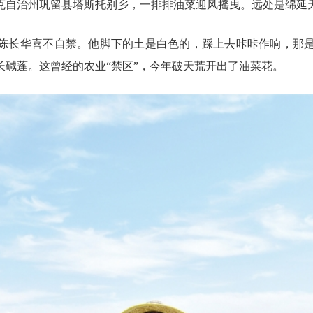
萨克自治州巩留县塔斯托别乡，一排排油菜迎风摇曳。远处是绵延
的陈长华喜不自禁。他脚下的土是白色的，踩上去咔咔作响，那
长碱蓬。这曾经的农业“禁区”，今年破天荒开出了油菜花。