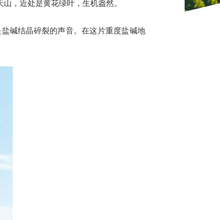
天山，近处是黄花绿叶，生机盎然。
是盐碱结晶碎裂的声音。在这片重度盐碱地