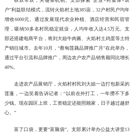
联农带农，关键靠机制。支部探索“企业+村集体+农
户”利益联结模式，流转火焰村土地385亩，32户村民户均年
增收6000元。通过发展现代农业种植、酒店经营和民宿管
理，吸纳50多名村民稳定就业，人均年收入达4.5万元。支
部还搭建电商平台，将刘大姐牛肉酱、火焰村土鸡蛋等土特
产销往城市。去年10月，“蔡甸莲藕品牌推广月”在此举办，
通过平台引流和品牌推广，周边农户农产品销售额同比增长
40%。
走进农产品展销厅，火焰村村民刘大姐一边打包新采的
莲蓬，一边笑着告诉记者：“以前在外打工，一年攒不下多
少钱。现在园区上班，工资稳定还能照顾家，日子越过越舒
心。”
富了口袋，更要“富脑袋”。支部累计举办公益大讲堂13