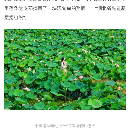
里莲华党支部捧回了一块沉甸甸的奖牌——“湖北省先进基
层党组织”。
十里莲华养心谷千亩荷塘碧叶连天