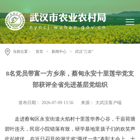
当前位置：
首页
>
新闻中心
>
武汉“三农”
8名党员带富一方乡亲，蔡甸永安十里莲华党支
部获评全省先进基层党组织
发布日期： 2026-07-09 13:56
来源： 大武汉客户端
走进蔡甸区永安街道火焰村十里莲华养心谷，千亩荷塘
碧叶连天，民宿小院错落有致，研学基地里孩子们的欢笑声
此起彼伏。在近日召开的湖北省“两优一先”表彰大会上，十