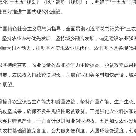
化“十五五”规划》（以下简称《规划》），明确了“十五五”
化更好推进中国式现代化建设。
中国特色社会主义思想为指导，全面贯彻习近平总书记关于“三农
重，坚持农业农村优先发展，坚持城乡融合发展，锚定建设农业强
革创新为根本动力，推动基本实现农业现代化、农村基本具备现代
全根基持续夯实，农业质量效益和竞争力不断提高，脱贫攻坚成
进展，农民收入持续较快增长，宜居宜业和美乡村加快建设，城
了展望。
是提升农业综合生产能力和质量效益，坚持产量产能、生产生态
贫攻坚成果，确保不发生规模性返贫致贫。三是强化农业科技和
大乡村特色产业，千方百计促进就业创业增收。五是加快农业发
高农村基础设施完备度、公共服务便利度、人居环境舒适度，创