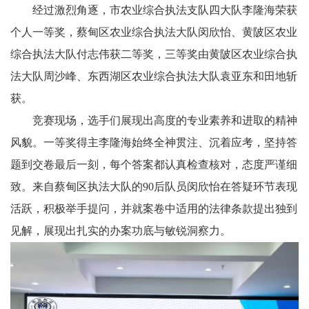
经过激烈角逐，市农业综合执法支队四大队李隆海荣获
个人一等奖，蔡甸区农业综合执法大队闵欣怡、黄陂区农业
综合执法大队付志伟获二等奖，三等奖由黄陂区农业综合执
法大队周沙峰、东西湖区农业综合执法大队袁亚东
和
田地斩
获。
竞赛现场，选手们展现出高度的专业素养和进取的精神
风貌。一等奖得主李隆海始终全神贯注、沉着应考，坚持答
题到交卷最后一刻，每个答案都认真检查核对，态度严谨细
致。来自蔡甸区执法大队的90后队员闵欣怡在答疑环节表现
活跃，积极举手提问，并就案卷中适用的法律条款提出独到
见解，展现出扎实的办案功底与敏锐洞察力。