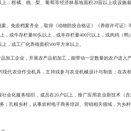
亩以上；柑橘、桃、梨、葡萄等经济林基地面积20亩以上或设施栽
养档案、免疫档案齐全，取得《动物防疫合格证》《养殖许可证》
上，或牛存栏量80头以上，或羊存栏量400只以上，或肉鸡（鸭
亩以上，或工厂化养殖面积500平方米以上。
农产品加工企业，开展农产品初加工，能带动一定数量的农户进入
量的现代农业作业机具，主持或参与农业机械设计与制造；在农
业社会化服务组织，成员在20户以上，推广应用农业新技术（含
服务；扎根乡村，从事农村电子商务培训、营销相关领域，为乡