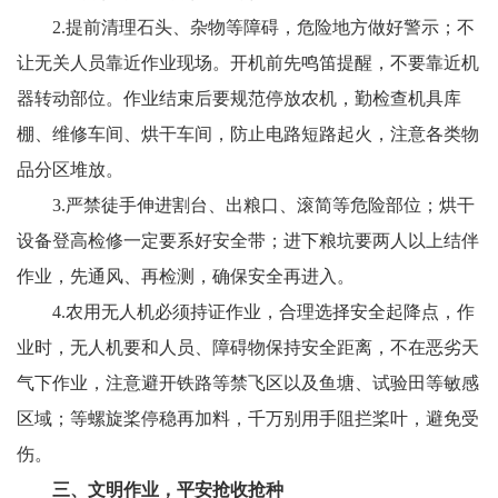
2.提前清理石头、杂物等障碍，危险地方做好警示；不
让无关人员靠近作业现场。开机前先鸣笛提醒，不要靠近机
器转动部位。作业结束后要规范停放农机，勤检查机具库
棚、维修车间、烘干车间，防止电路短路起火，注意各类物
品分区堆放。
3.严禁徒手伸进割台、出粮口、滚简等危险部位；烘干
设备登高检修一定要系好安全带；进下粮坑要两人以上结伴
作业，先通风、再检测，确保安全再进入。
4.农用无人机必须持证作业，合理选择安全起降点，作
业时，无人机要和人员、障碍物保持安全距离，不在恶劣天
气下作业，注意避开铁路等禁飞区以及鱼塘、试验田等敏感
区域；等螺旋桨停稳再加料，千万别用手阻拦桨叶，避免受
伤。
三、文明作业，平安抢收抢种