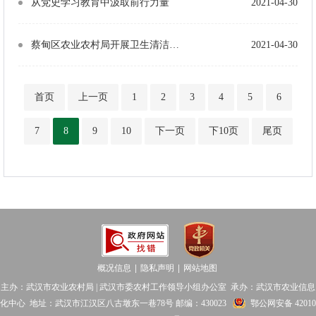
从党史学习教育中汲取前行力量
2021-04-30
蔡甸区农业农村局开展卫生清洁活动，助力“四城同创”
2021-04-30
首页
上一页
1
2
3
4
5
6
7
8
9
10
下一页
下10页
尾页
概况信息
隐私声明
网站地图
│
│
主办：武汉市农业农村局 | 武汉市委农村工作领导小组办公室 承办：武汉市农业信息
化中心 地址：武汉市江汉区八古墩东一巷78号 邮编：430023
鄂公网安备 42010