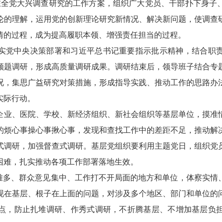
在全党大兴调查研究的工作方案，组织广大党员、干部扑下身子
论的理解，运用党的创新理论研究新情况、解决新问题，使调查
情的过程，成为提高履职本领、增强责任担当的过程。
实党中央决策部署和习近平总书记重要指示批示精神，结合职
领题调研，形成高质量调研成果。调研结束后，领导班子结合专
况，集思广益研究对策措施，形成指导实践、推动工作的思路办
实际行动。
企业、医院、学校、新经济组织、新社会组织等基层单位，摸准
的烦心事操心事揪心事，发现和查找工作中的差距不足，推动解
式调研，加强督查式调研。基层党组织要利用主题党日，组织党
困难，扎实推动各项工作部署落地生效。
困难多、群众意见集中、工作打不开局面的地方和单位，体察实情
现在基层、根子在上面的问题，对涉及多个地区、部门和单位的
点，防止扎堆调研、作秀式调研，不折腾基层、不增加基层负