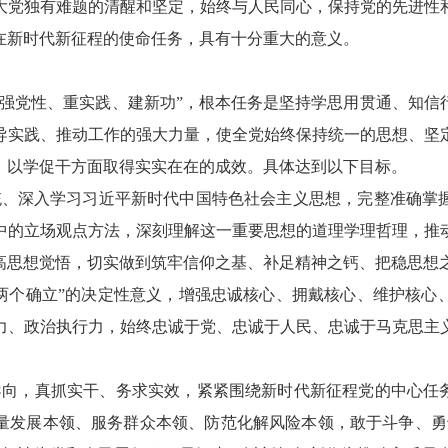
大党独有难题的清醒和坚定，始终与人民同心，保持党的先进性
在新时代新征程的使命任务，具有十分重大的意义。
、强党性、重实践、建新功”，根本任务是坚持学思用贯通、知信
导实践、推动工作的强大力量，使全党始终保持统一的思想、坚
、以学促干方面取得实实在在的成效。具体达到以下目标。
统、深入学习习近平新时代中国特色社会主义思想，完整准确掌
中的立场观点方法，深刻理解这一重要思想的道理学理哲理，推
高思想觉悟，切实做到筑牢信仰之基、补足精神之钙、把稳思想
“两个确立”的决定性意义，增强忠诚核心、拥戴核心、维护核心
力、政治执行力，始终忠诚于党、忠诚于人民、忠诚于马克思主
导向，真抓实干、务求实效，紧紧围绕新时代新征程党的中心任务
量发展本领、服务群众本领、防范化解风险本领，敢于斗争、勇