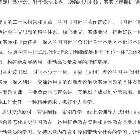
定理想信念、升华觉悟境界、增强能力本领，夯实坚定拥护“两
读党的二十大报告和党章，学习《习近平著作选读》、《习近平
色社会主义思想的科学体系、核心要义、实践要求，把握好这一
作实际和职责任务，深入学习习近平总书记关于本地区本部门本
。认真学习中国式现代化理论，围绕统筹推进“五位一体”总体
念、构建新发展格局、推动高质量发展的理解掌握。
织举办读书班，时间不少于一周。党委（党组）理论学习中心组
实际，深入研讨，交流运用党的创新理论解决实际问题的具体案
讲专题党课，主要负责同志带头讲，其他班子成员到分管领域、
种工作责任、一种精神追求，抓好个人自学。
日，通过交流研讨、宣讲阐释、案例教学、线上培训等方式组织党
结合常态化党史学习教育，运用红色教育资源和党性教育基地开
流动党员的学习。坚持以党内教育引导和带动全社会的学习，让党