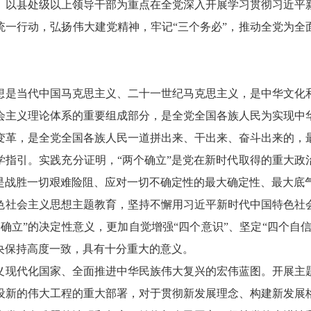
，以县处级以上领导干部为重点在全党深入开展学习贯彻习近平
统一行动，弘扬伟大建党精神，牢记“三个务必”，推动全党为全
想是当代中国马克思主义、二十一世纪马克思主义，是中华文化
会主义理论体系的重要组成部分，是全党全国各族人民为实现中
大变革，是全党全国各族人民一道拼出来、干出来、奋斗出来的，
学指引。实践充分证明，“两个确立”是党在新时代取得的重大政
是战胜一切艰难险阻、应对一切不确定性的最大确定性、最大底
色社会主义思想主题教育，坚持不懈用习近平新时代中国特色社
确立”的决定性意义，更加自觉增强“四个意识”、坚定“四个自信
央保持高度一致，具有十分重大的意义。
义现代化国家、全面推进中华民族伟大复兴的宏伟蓝图。开展主
设新的伟大工程的重大部署，对于贯彻新发展理念、构建新发展