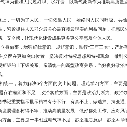
精气神为党和人民履好职、尽好责，以新气象新作为推动高质量
至上，一切为了人民、一切依靠人民，始终同人民同呼吸、共
准，紧紧抓住人民群众最关心最直接最现实的利益问题，把惠民
感、安全感，让现代化建设成果更多更公平惠及全体人民。
性立身做事，增强纪律意识、规矩意识，践行“三严三实”，严格
僚主义摆在更加突出位置，坚决反对特权思想和特权现象，做到
规矩矩的上下级关系、亲清统一的新型政商关系，当好良好政治
风。
相统一，着力解决6个方面的突出问题。理论学习方面，主要
题存在差距和不足；政治素质方面，主要是政治判断力、政治
总书记重要指示批示精神有令不行、有禁不止，做选择、搞变通
新发展理念树得不牢，推动高质量发展、做好群众工作、应对风
为方面，主要是干事创业精气神不足，缺乏担责意识，缺乏斗争精