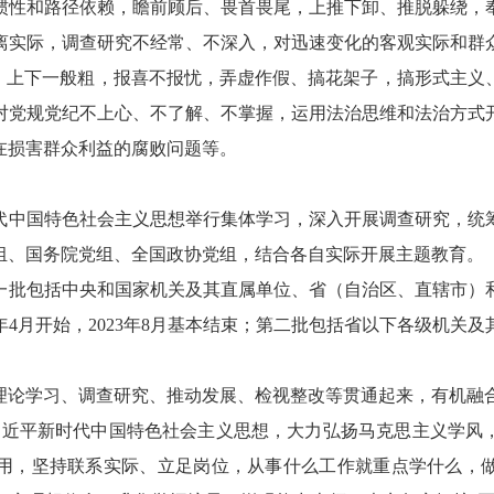
惯性和路径依赖，瞻前顾后、畏首畏尾，上推下卸、推脱躲绕，
离实际，调查研究不经常、不深入，对迅速变化的客观实际和群
搬、上下一般粗，报喜不报忧，弄虚作假、搞花架子，搞形式主义
对党规党纪不上心、不了解、不掌握，运用法治思维和法治方式
在损害群众利益的腐败问题等。
代中国特色社会主义思想举行集体学习，深入开展调查研究，统
组、国务院党组、全国政协党组，结合各自实际开展主题教育。
一批包括中央和国家机关及其直属单位、省（自治区、直辖市）
年4月开始，2023年8月基本结束；第二批包括省以下各级机关及
理论学习、调查研究、推动发展、检视整改等贯通起来，有机融
习近平新时代中国特色社会主义思想，大力弘扬马克思主义学风
用，坚持联系实际、立足岗位，从事什么工作就重点学什么，