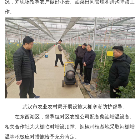
况，并现场指导农户做好小麦、油菜田间管理和清沟降渍工
作。
武汉市农业农村局开展设施大棚寒潮防护督导。
在东西湖区，督导组对区农投公司配备柴油增温设备、
相关合作社为大棚临时增设顶撑、辣椒种植基地采取闷棚增
温等积极应对措施给予充分肯定。