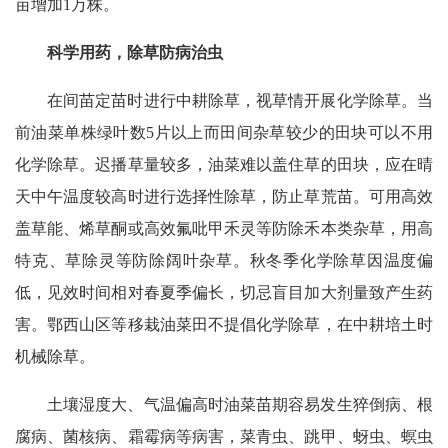
亩增加1万株。
科学用药，除草防病治虫
在间苗定苗时进行中耕除草，视草情开展化学除草。当
前油菜单株绿叶数5片以上而田间杂草较少的田块可以不用
化学除草。迟播草量较多，油菜难以盖住草的田块，应在晴
天中午温度较高时进行选择性除草，防止草荒苗。可用高效
盖草能、烯草酮或高效氟吡甲禾灵等防除禾本类杂草，用高
特克、草除灵等防除阔叶杂草。秋冬季化学除草因温度偏
低，见效时间相对春夏季偏长，切忌盲目加大剂量致产生药
害。鄂西山区等移栽油菜田不提倡化学除草，在中耕培土时
机械除草。
土壤湿度大、气温偏高时油菜苗期容易发生猝倒病、根
腐病、菌核病、霜霉病等病害，菜青虫、跳甲、蚜虫、螟虫