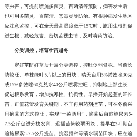
等虫害，可提前喷施多菌灵、百菌清等预防，病害发生后，
也可用多菌灵、百菌清、恶霉灵等防治。有根肿病发生地区
应注意监控，可在全天最高温度低于15℃时，施用生根剂促
进生根，减轻危害。密切监视虫情，及时喷药防治。
分类调控，培育壮苗越冬
定好苗防好草后开展分类调控，控旺促弱健株。当前长
势较旺、单株绿叶5片以上的田块，晴天亩用5%烯效唑30克
或15%多效唑60克兑水40公斤喷雾控旺，抑制地上部生长，
促进根系发育，增加抗寒性、抗倒性。早播开始起薹的旺长
苗，正值花蕾发育关键期，不宜再用药剂控苗，可在冬前采
用摘薹的方式控旺，实现“一菜两用”，摘薹后亩追施尿素5-
7.5公斤促进分枝发育。迟播苗势较弱田块，提早在3叶期亩
追施尿素5-7.5公斤提苗。抗湿播种等渍水弱苗田块，应在追