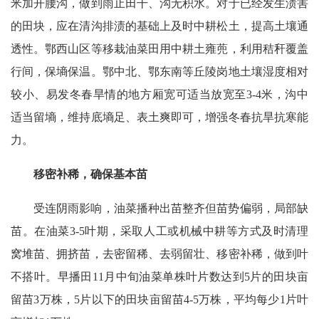
米加开腰沟，做到雨止田干、沟无积水。对于已经发生渍害
的田块，应在清沟排渍的基础上及时中耕松土，提高土壤通
透性。鄂西山区等移栽油菜田用中耕土雍蔸，利用秸秆覆盖
行间，保墒保温。鄂中北、鄂东南等丘陵岗地土壤湿度相对
较小、易发冬春旱情的地方厢宽可适当放宽至3-4米，沟中
适当留墒，维持底墒足、表土爽即可，增强冬春抗旱抗寒能
力。
移密补稀，确保基本苗
受连阴雨影响，油菜播种出苗整齐但苗势偏弱，局部缺
苗。在油菜3-5叶期，采取人工或机械中耕等方式及时清理
窝堆苗、拥挤苗，去密留稀、去弱留壮、移密补稀，做到叶
不搭叶。早播田11月中旬油菜单株叶片数达到5片的田块亩
留苗3万株，5片以下的田块亩留苗4-5万株，平均每少1片叶