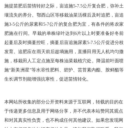
施提苗肥后苗情转好之际，亩追施5-7.5公斤复合肥，弥补土
壤流失的养分。鄂西山区等移栽油菜活棵后及时追肥，亩追
施3-5公斤的尿素和5-7公斤的复合肥为宜，有条件的将农家
肥施在行间。早栽的单株绿叶达到6片以上时要准备好冬前
起薹后及时摘薹控旺，摘薹后亩追施尿素5-7.5公斤促进分枝
发育。追肥应在雨天前后趁墒施用，直播田用无人机均匀撒
施，移栽田人工定点施至每株油菜栽植穴处。降温前叶面喷
施“新美洲星”等水溶性肥料、碧护、芸苔素内酯、胺鲜酯等
生长调节剂能增强抗寒性，促进苗情转化。
本网站所收集的部分公开资料来源于互联网，转载的目的在
于传递更多信息及用于网络分享，并不代表本站赞同其观点
和对其真实性负责，也不构成任何其他建议。如果您发现网