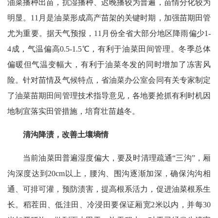
油菜播种出苗，抗湿播种、迟晚播较为普遍，苗情分化较为
明显。11月是油菜形成高产苗架的关键时期，加强苗期田管
尤为重要。据天气预报，11月份全省大部分地区降雨偏少1-
4成，气温偏高0.5-1.5℃，有利于油菜田间管理。冬季总体
偏暖但气温变幅大，有利于油菜冬发的同时增加了冻害风
险。针对苗情及气候特点，省油菜办公室会同有关专家制定
了油菜苗期田间管理技术指导意见，各地要抢抓有利时机因
地制宜落实田管措施，培育壮苗越冬。
清沟降渍，改善土壤墒情
当前油菜田普遍湿度偏大，要及时清理疏通“三沟”，厢
沟深度达到20cm以上，腰沟、围沟逐渐加深，确保沟沟相
通、可排可灌，预防渍害，提高根系活力，促进油菜根系生
长。稻茬田、低洼田、冷浸田要保证厢宽2米以内，并每30