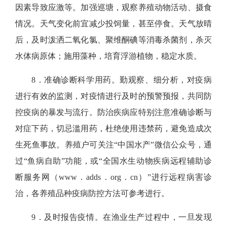
因素导致应激等。加强巡塘，观察养殖动物活动、摄食
情况。天气变化前
宜减少投饲量，甚至停食。天气放晴
后，及时泼洒二氧化氯、聚维酮碘等消毒杀菌剂，杀灭
水体病原体；施用藻种，培育浮游植物，稳定水质。
8．
准确诊断科学用药。
勤观察、细分析，对疫病
进行有效的监测，对疫情进行及时的预警预报，共同防
控疫病的暴发与流行。防治疾病应特别注意准确诊断与
对症下药，切忌滥用药，杜绝使用违禁药，避免造成次
生死鱼事故。养殖户可关注“中国水产”微信公众号，通
过“鱼病自助”功能，或“全国水生动物疾病远程辅助诊
断服务网（www．adds．org．cn）”进行远程病害诊
治，各养殖品种疫病防控方法可参考进行。
9．及时报告疫情。
在渔业生产过程中，一旦发现