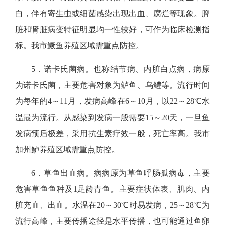
白，伴有寄生虫或细菌感染出现出血、腐烂等现象。脾
脏和肾脏病变特征明显均一性较好，可作为临床检测指
标。
我市
鳜鱼
养殖区域需重点防控。
5．
诺卡氏菌病。
也称结节病、内脏白点病，
病原
为诺卡氏菌，主要危害对象为鲈鱼、乌鳢等。流行时间
为每年的4～11月，发病高峰在6～10月，以22～28℃水
温最为流行。从感染到发病一般需要15～20天，一旦鱼
发病预后极差，采用抗生素疗效一般，死亡率高。我市
加州鲈养殖区域需重点防控。
6．
草鱼出血
病
。
病
病原为草鱼呼肠孤病毒，主要
危害草鱼鱼种及1足龄青鱼。主要症状体表、肌肉、内
脏充血、出血。水温在20～30℃时易发病，25～28℃为
流行高峰，主要传播途径是水平传播，也可能通过鱼卵