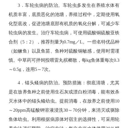
3．车轮虫病的防治。
车轮虫多发生在养殖水体有
机质丰富，底质恶化的池塘，养殖过程中，定期使用氧
化型底改，促进池塘底部有机质的氧化分解，可减少车
轮虫病的发生。治疗车轮虫病，可使用硫酸铜硫酸亚铁
合剂（5：2），推荐剂量为0.7mg／L。一些名特优品种
（如鳜鱼）以及鱼苗、鱼种对硫酸铜敏感，使用时需谨
慎。中草药可拌饲投喂雷丸槟榔散，每kg鱼体重每次0.3
～0.5g，连用5～7次。
4．锚头鳋病的防治。
预防措施：彻底清塘，尤其
是在放养鱼种之前使用生石灰或漂白粉消毒，能有效杀
灭水体中的锚头鳋幼虫。提前消毒，在放养之前使用10
～20ppm高锰酸钾溶液浸洗30～70分钟，来消灭或驱除
鱼体幼虫。利用根据病原体对宿主的选择性，可采用轮