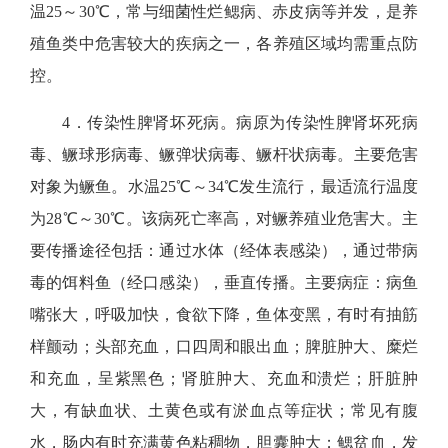
温25～30℃，常与细菌性烂鳃病、赤皮病等并发，是养
殖鱼类中危害较大的疾病之一，各养殖区域均需重点防
控。
4．
传染性脾肾坏死病。
病原为
传染性脾肾坏死病
毒
、鳜球形病毒、鳜弹状病毒、鳜杆状病毒
。
主要危害
对象
为鳜鱼。水温25
℃～
34℃发生流行，最适流行温度
为28
℃～
30℃。该病死亡率高，对鳜养殖业危害大。主
要传播途径包括：通过水体（经体表感染），通过带病
毒的饵料鱼（经口感染），垂直传播。主要病症：病鱼
嘴张大，呼吸加快，食欲下降，鱼体变黑，有时有抽筋
样颤动；头部充血，口四周和眼出血；脾脏肿大、糜烂
和充血，呈紫黑色；肾脏肿大、充血和溃烂；肝脏肿
大，有缺血状、土黄色或有淤血点等症状；常见有腹
水，肠内有时充满黄色粘稠物，胆囊肿大；鳃贫血，发