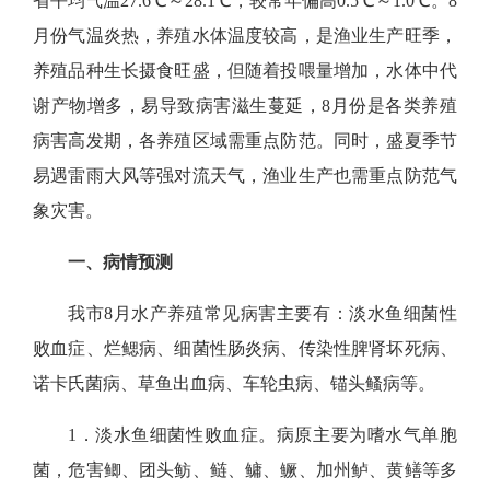
省平均气温27.6℃～28.1℃，较常年偏高0.5℃～1.0℃。8
月份气温炎热，养殖水体温度较高，是渔业生产旺季，
养殖品种生长摄食旺盛，但随着投喂量增加，水体中代
谢产物增多，易导致病害滋生蔓延，8月份是各类养殖
病害高发期，各养殖区域需重点防范。同时，盛夏季节
易遇雷雨大风等强对流天气，渔业生产也需重点防范气
象灾害。
一、
病情预测
我市
8
月水产养殖常见病害主要有：淡水鱼细菌性
败血症、烂鳃病、细菌性肠炎病
、
传染性脾肾坏死病
、
诺卡氏菌
病、草鱼出血病、车轮虫病、锚头鳋病等
。
1．淡水鱼细菌性败血症。
病原主要为嗜水气单胞
菌，危害鲫、团头鲂、鲢、鳙、鳜、加州鲈、黄鳝等多