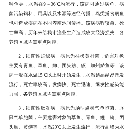
种鱼类，水温在9～36℃均流行，该病可通过病鱼、病
菌污染饵料、用具以及水源等途径传播，鸟类捕食病鱼
也可造成疾病在不同养殖池间传播。该病病程较急、死
亡率高，历年来给我市渔业生产造成较大经济损失，各
养殖区域均需重点防控。
2．细菌性烂鳃病。
病原为柱状黄杆菌，危害对象
主要有青鱼、草鱼、鲫、团头鲂、鳜、加州鲈鱼等，该
病一般在水温15℃以上时开始发生，水温越高越易暴发
流行，死亡率较高，发病快、死亡迅速、继发性感染能
力强，各养殖区域均需重点防控。
3．细菌性肠炎病。
病原为肠型点状气单胞菌、豚
鼠气单胞菌，主要危害对象为草鱼、青鱼、鲤、鲫、团
头鲂、黄鳝等，水温20℃以上发生流行，流行高峰为水