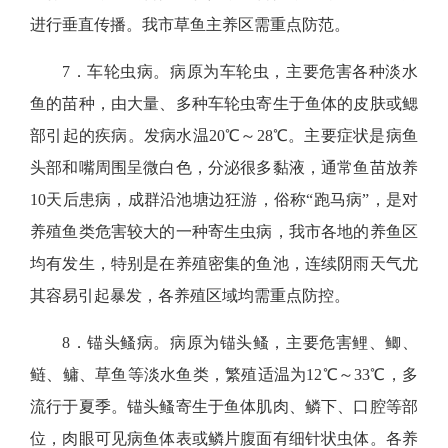
进行垂直传播。我市草鱼主养区需重点
防范
。
7．
车轮虫病
。
病原为车轮虫，
主要危害各种淡水
鱼的苗种，
由大量、多种车轮虫寄生于鱼体的皮肤或鳃
部引起的疾病。发病水温20℃～28℃。主要症状是病鱼
头部和嘴周围呈微白色，分泌很多黏液，通常鱼苗放养
10天后患病，成群沿池塘边狂游，俗称“跑马病”，是对
养殖鱼类危害较大的一种寄生虫病，我市各地的养鱼区
均有发生，特别是在养殖密集的鱼池，连续阴雨天气尤
其容易引起暴发，各养殖区域
均需重点防控
。
8．锚头鳋病。
病原为锚头鳋，主要危害鲤、鲫、
鲢、鳙、草鱼等淡水鱼类，繁殖适温为12℃～33℃，多
流行于夏季。锚头鳋寄生于鱼体肌肉、鳞下、口腔等部
位，肉眼可见病鱼体表或鳞片腹面有细针状虫体。各养