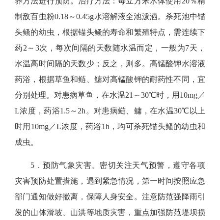
养方法进行预防。治疗方法：每立方米水体使用20％精
制敌百虫粉0.18～0.45g水溶解液全池泼洒。杀死池中锚
头鳋的幼虫，根据锚头鳋的寿命和繁殖特点，需连续下
药2～3次，每次间隔的天数随水温而定，一般为7天，
水温高时间隔的天数少；反之，则多。高锰酸钾水溶液
药浴，根据草鱼和鲢、鳙对高锰酸钾的耐药性不同，宜
分别处理。对患病草鱼，在水温21～30℃时，用10mg／
L浓度，药浴1.5～2h。对患病鲢、鳙，在水温30℃以上
时用10mg／L浓度，药浴1h，均可杀死锚头鳋的幼虫和
成虫。
5．预防气象灾害。
密切关注天气预警，遵守各项
灾害预防处置措施，遇到紧急情况，第一时间按照应急
部门通知做好撤离，保障人身安全。注意防范强降雨引
发的山体滑坡、山洪等地质灾害，重点加强防范堤坝损