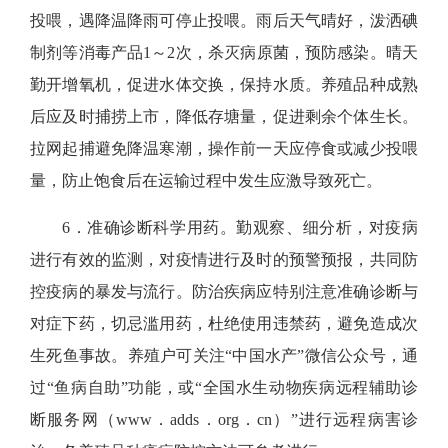
投喂，遇降温降雨可停止投喂。雨后天气晴好，泼洒碘
制剂等消毒产品1～2次，杀灭病原菌，预防感染。晴天
勤开增氧机，促进水体交换，保持水质。
养殖品种成熟
后应及时捕捞上市，降低存塘量，促进剩余个体生长。
拉网起捕
避免降温寒潮，操作
前一天应停食或减少投喂
量，防止饱食后在运输过程中发生应激导致死亡。
6．
准确诊断科学用药。
勤观察、细分析，对疫病
进行有效的监测，对疫情进行及时的预警预报，共同防
控疫病的暴发与流行。防治疾病应特别注意准确诊断与
对症下药，切忌滥用药，杜绝使用违禁药，避免造成次
生死鱼事故。养殖户可关注“中国水产”微信公众号，通
过“鱼病自助”功能，或“全国水生动物疾病远程辅助诊
断服务网（www．adds．org．cn）”进行远程病害诊