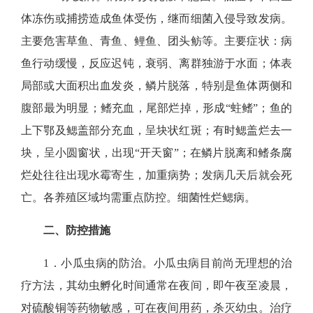
体冻伤或捕捞造成鱼体受伤，继而细菌入侵导致发病。
主要危害草鱼、青鱼、鲤鱼、团头鲂等。主要症状：病
鱼行动缓慢，反应迟钝，衰弱、离群独游于水面；体表
局部或大面积出血发炎，鳞片脱落，特别是鱼体两侧和
腹部最为明显；鳍充血，尾部烂掉，形成“蛀鳍”；鱼的
上下鄂及鳃盖部分充血，呈块状红斑；有时鳃盖烂去一
块，呈小圆窗状，出现“开天窗”；在鳞片脱离和鳍条腐
烂处往往出现水霉寄生，加重病势；发病几天后就会死
亡。各养殖区域均需重点防控。细菌性烂鳃病。
二、防控措施
1．
小瓜虫病的防治。
小瓜虫病目前尚无理想的治
疗方法，其幼虫孵化时间通常在夜间，即午夜至凌晨，
对硫酸铜等药物敏感，可在夜间用药，杀灭幼虫。治疗