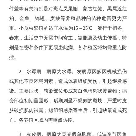
件差等有关特别是对斑点叉尾鮰、蒙古红鲌、黑尾近红
鲌、金鱼、锦鲤、麦鲮等养殖品种的苗种危害更为严
重。小瓜虫繁殖的适宜水温为15～25℃，流行于初冬、
春末，生活史中无需中间寄主，靠胞囊及幼虫传播，特
别是在密养条件下更易患此病。各养殖区域均需重点防
控。
2．
水霉病
：
病原为水霉。发病原因多
因
机械损伤
或其他不良环境因素，造成体表组织受伤，
引起继发
感
染
。
主要症状：感染部位形成灰白色棉絮状覆盖物
；
病
变部位初期呈圆形，后期则呈不规则的斑块，严重时皮
肤破损肌肉裸露
；
鳃组织感染
寄生后
，
引起缺氧
造成死
亡。
各养殖区域
均需重点防控
。
3．赤皮病。
病原为荧光假单胞菌。低温季节因鱼