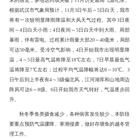
末的感觉，多地达到或突破了11月历史最高气温纪录。
根据武汉市气象局预计，11月3日午后～5日白天，我市
将有一次较明显降雨降温和大风天气过程。其中3日夜
间～4日白天小雨；4日夜间～5日白天中到大雨、局部
暴雨，伴有雷电。过程累计雨量大部20～40毫米，局部
可达50毫米。受冷空气影响，4日开始我市出现明显降
温，4～5日最高气温将降至18℃左右，7日早晨最低气
温将降至7℃左右；过程平均气温降幅将达8～10℃。3
日午后到上半夜有4～5级偏北风，江河湖库和山地周边
阵风可达6～8级。6日开始我市天气转好，气温逐步回
升。
秋冬季鱼类摄食减少，各种病害发生较少，本阶段
要重点预防气温骤降、寒潮侵袭，做好存塘鱼的越冬管
理工作。