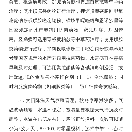
黄散、根莲解毒散、加减消黄散和青连白贯散等中草药
治疗；使用磺胺类药物进行治疗，拌饵投喂磺胺间甲氧
嘧啶钠粉或磺胺嘧啶钠粉、磺胺甲噁唑粉和恩诺沙星等
国家规定的水产养殖用抗菌药物，必须对症、对因使
用。竖鳞病可选用青板黄柏散等中草药治疗；使用磺胺
类药物进行治疗，拌饵投喂磺胺二甲嘧啶钠粉或氟苯尼
考等国家规定的水产养殖用抗菌药物。水霉病宜在患病
早期及时处理，可选用聚维酮碘等含碘消毒剂浸浴，或
用8mg／L的食盐与小苏打合剂（1：1）全池泼洒；同
时内服抗菌药物（如磺胺类等），防止细菌寄发感染。
5
．大幅降温天气养殖管理。
秋冬季寒潮较多，气
温波动频繁，水温不稳定，投喂量要根据天气情况及时
调整，水温在15℃左右时，应当正常投料，次数可以减
少为2次／天；8～10℃时零星投料，选择中午1～2点时