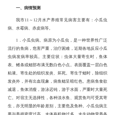
一、
病情预测
我市
11～12
月水产养殖常见病害主要有：
小瓜虫
病
、水霉病、赤皮病
等
。
1
．小瓜虫病。
病原为小瓜虫，是一种世界性广泛
流行的鱼病，危害严重，治疗困难，近期各地反应小瓜
虫病发病率较高。主要症状：虫体大量寄生时，鱼体
表、鳍条或鳃部布满无数白色小点。表面覆盖一层白色
粘液。寄生处的组织发炎、坏死。寄生于鳃时，除组织
发炎外，并有出血现象，病鱼鳃呈暗红色。患病鱼食欲
减退，鱼体消瘦，游泳迟钝，游于水面，严重时大量死
亡。对宿主无选择性，各种淡水鱼、观赏鱼均可受其寄
生，亦无明显的年龄差别，主要危及鱼种。小瓜虫病主
要与养殖密度过高、水体有机物过多、水生动物营养条