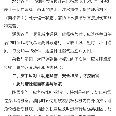
水分管理：当棚内气温预计或已持续低于5℃时，必须
停止一切向菌棒、菌床的喷水、注水操作，保持栽培料面
（菌棒表面）处于偏干状态，需防止水膜结冰直接损伤菌丝
和菇蕾。
通风管理：尽量减少通风，确需换气时，应选择每日午
后12时至14时气温最高时段进行，采取上风口短时、小口通
风，每次10—15分钟，迅速排除湿气后立即关闭。
采收与清园：对已达到采收标准的子实体，应立即组织
抢收，减少营养消耗和冻害风险。
二、灾中应对：动态除雪，安全增温，防控病害
1. 及时清除棚面积雪与冰凌
降雪期间，应坚持“随下随清”，特别是夜间，防止积雪
过厚压垮棚室。清除时宜使用软质刮板从棚内向外顶推，避
免锐器损伤棚膜。清除的积雪应及时进行转运远离棚区，防