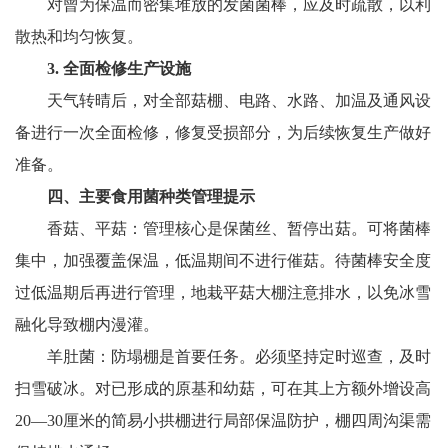
对曾为保温而密集堆放的发菌菌棒，应及时疏散，以利
散热和均匀恢复。
3. 全面检修生产设施
天气转晴后，对全部菇棚、电路、水路、加温及通风设
备进行一次全面检修，修复受损部分，为后续恢复生产做好
准备。
四、主要食用菌种类管理提示
香菇、平菇：管理核心是保菌丝、暂停出菇。可将菌棒
集中，加强覆盖保温，低温期间不进行催菇。待菌棒安全度
过低温期后再进行管理，地栽平菇大棚注意排水，以免冰雪
融化导致棚内漫灌。
羊肚菌：防塌棚是首要任务。必须坚持定时巡查，及时
扫雪破冰。对已形成的原基和幼菇，可在其上方额外增设高
20—30厘米的简易小拱棚进行局部保温防护，棚四周沟渠需