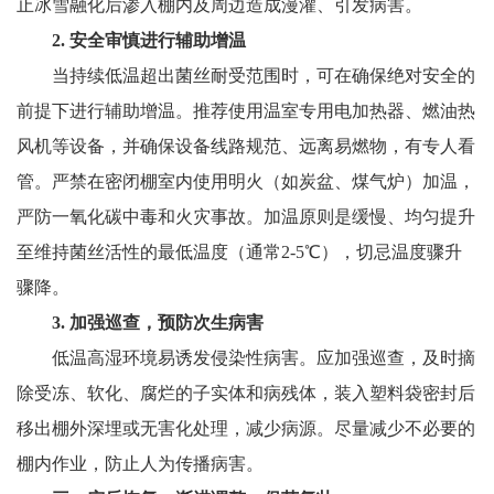
止冰雪融化后渗入棚内及周边造成漫灌、引发病害。
2. 安全审慎进行辅助增温
当持续低温超出菌丝耐受范围时，可在确保绝对安全的
前提下进行辅助增温。推荐使用温室专用电加热器、燃油热
风机等设备，并确保设备线路规范、远离易燃物，有专人看
管。严禁在密闭棚室内使用明火（如炭盆、煤气炉）加温，
严防一氧化碳中毒和火灾事故。加温原则是缓慢、均匀提升
至维持菌丝活性的最低温度（通常2-5℃），切忌温度骤升
骤降。
3. 加强巡查，预防次生病害
低温高湿环境易诱发侵染性病害。应加强巡查，及时摘
除受冻、软化、腐烂的子实体和病残体，装入塑料袋密封后
移出棚外深埋或无害化处理，减少病源。尽量减少不必要的
棚内作业，防止人为传播病害。