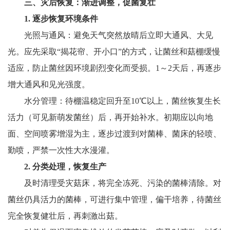
三、灾后恢复：渐进调整，促菌复壮
1. 逐步恢复环境条件
光照与通风：避免天气突然放晴后立即大通风、大见
光。应先采取“揭花帘、开小口”的方式，让菌丝和菇棚缓慢
适应，防止菌丝因环境剧烈变化而受损。1～2天后，再逐步
增大通风和见光强度。
水分管理：待棚温稳定回升至10℃以上，菌丝恢复生长
活力（可见新萌发菌丝）后，再开始补水。初期应以向地
面、空间喷雾增湿为主，逐步过渡到对菌棒、菌床的轻喷、
勤喷，严禁一次性大水漫灌。
2. 分类处理，恢复生产
及时清理受灾菇床，将完全冻死、污染的菌棒清除。对
菌丝仍具活力的菌棒，可进行集中管理，偏干培养，待菌丝
完全恢复健壮后，再刺激出菇。