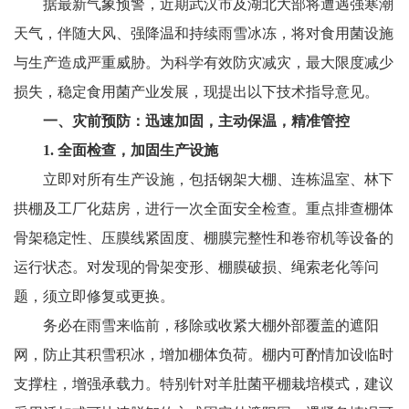
据最新气象预警，近期武汉市及湖北大部将遭遇强寒潮
天气，伴随大风、强降温和持续雨雪冰冻，将对食用菌设施
与生产造成严重威胁。为科学有效防灾减灾，最大限度减少
损失，稳定食用菌产业发展，现提出以下技术指导意见。
一、灾前预防：迅速加固，主动保温，精准管控
1. 全面检查，加固生产设施
立即对所有生产设施，包括钢架大棚、连栋温室、林下
拱棚及工厂化菇房，进行一次全面安全检查。重点排查棚体
骨架稳定性、压膜线紧固度、棚膜完整性和卷帘机等设备的
运行状态。对发现的骨架变形、棚膜破损、绳索老化等问
题，须立即修复或更换。
务必在雨雪来临前，移除或收紧大棚外部覆盖的遮阳
网，防止其积雪积冰，增加棚体负荷。棚内可酌情加设临时
支撑柱，增强承载力。特别针对羊肚菌平棚栽培模式，建议