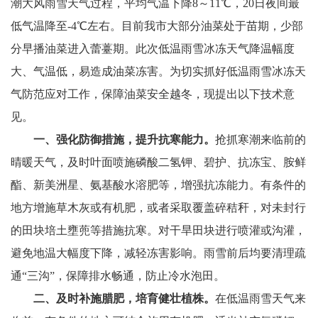
潮大风雨雪天气过程，平均气温下降8～11℃，20日夜间最
低气温降至-4℃左右。目前我市大部分油菜处于苗期，少部
分早播油菜进入蕾薹期。此次低温雨雪冰冻天气降温幅度
大、气温低，易造成油菜冻害。为切实抓好低温雨雪冰冻天
气防范应对工作，保障油菜安全越冬，现提出以下技术意
见。
一、强化防御措施，提升抗寒能力。
抢抓寒潮来临前的
晴暖天气，及时叶面喷施磷酸二氢钾、碧护、抗冻宝、胺鲜
酯、新美洲星、氨基酸水溶肥等，增强抗冻能力。有条件的
地方增施草木灰或有机肥，或者采取覆盖碎秸秆，对未封行
的田块培土壅蔸等措施抗寒。对干旱田块进行喷灌或沟灌，
避免地温大幅度下降，减轻冻害影响。雨雪前后均要清理疏
通“三沟”，保障排水畅通，防止冷水泡田。
二、及时补施腊肥，培育健壮植株。
在低温雨雪天气来