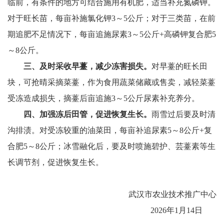
临前，有条件的地方可结合施用有机肥，适当补充氮磷钾。
对于旺长苗，每亩补施氯化钾3～5公斤；对于三类苗，在前
期追肥不足情况下，每亩追施尿素3～5公斤+高磷钾复合肥5
～8公斤。
三、及时采收早薹，减少冻害损失。
对早薹的旺长田
块，可抢晴采摘菜薹，作为食用蔬菜储藏或售卖，减轻菜薹
受冻造成损失，摘薹后亩追施3～5公斤尿素补充养分。
四、加强冻后田管，促进恢复生长。
雨雪过后要及时清
沟排渍。对受冻较重的油菜田，每亩补追尿素5～8公斤+复
合肥5～8公斤；冰雪融化后，要及时喷施碧护、芸薹素等生
长调节剂，促进恢复生长。
武汉市农业技术推广中心
2026年1月14日