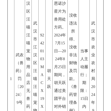
汉
恩诺沙
区
星片为
没收
汪
兽用处
武
违法
武
喵
方药。
汉
所
汉
汪
92
2024年
市
得、
市
喵
42
7月15
江
没收
农
宠
01
日—20
当事
武农
汉
非法
业
物
03
24年8
人主
（兽
区
财物
农
用
M
月25日
动履
药）
汪
胡
及罚
村
品
A
期间，
行；
1
罚
喵
天
款。
局
店
C
胡天跃
期
〔20
汪
跃
《兽
20
无
X
通过美
限：
24〕
喵
药管
24
兽
19
团平台
15日
9号
宠
理条
年
药
X
对外销
内
物
例》
9