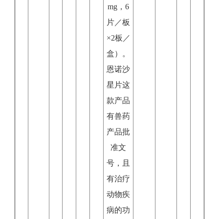
mg，6
片／板
×2板／
盒）。
恩诺沙
星片这
款产品
有兽药
产品批
准文
号，且
有治疗
动物疾
病的功