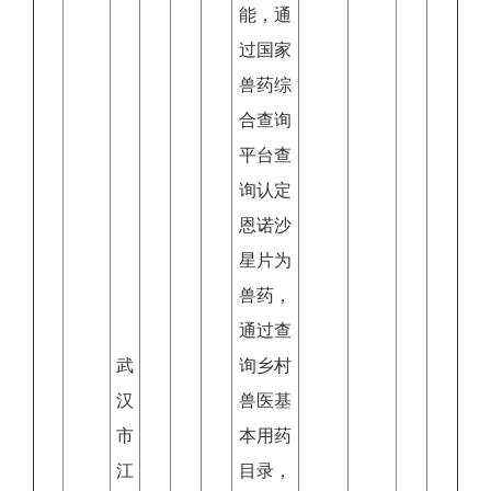
能，通
过国家
兽药综
合查询
平台查
询认定
恩诺沙
星片为
兽药，
通过查
武
询乡村
汉
兽医基
市
本用药
江
目录，