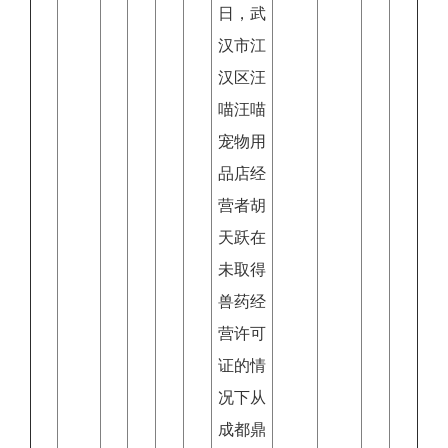
日，武
汉市江
汉区汪
喵汪喵
宠物用
品店经
营者胡
天跃在
未取得
兽药经
营许可
证的情
况下从
成都鼎