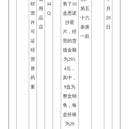
经
J4
售了10
用
第五
月
营
Q
盒恩诺
品
十六
29
许
沙星
店
条第
日
可
片，经
一款
证
营的货
经
值金额
营
为293.
兽
4元，
药
其中，
案
9盒为
整盒销
售，每
盒价格
为29