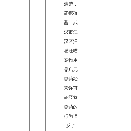
清楚，
证据确
凿。武
汉市江
汉区汪
喵汪喵
宠物用
品店无
兽药经
营许可
证经营
兽药的
行为违
反了