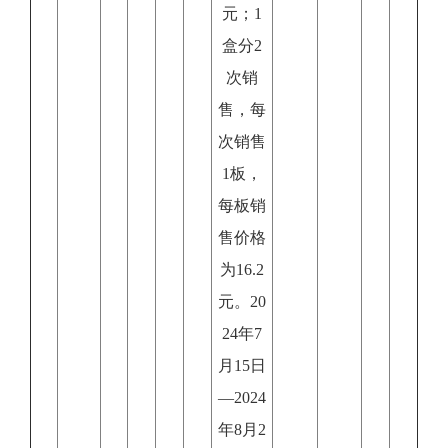
元；1
盒分2
次销
售，每
次销售
1板，
每板销
售价格
为16.2
元。20
24年7
月15日
—2024
年8月2