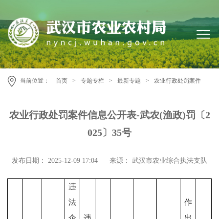
当前位置：
首页
>
专题专栏
>
最新专题
>
农业行政处罚案件
农业行政处罚案件信息公开表-武农(渔政)罚〔2
025〕35号
发布日期： 2025-12-09 17:04
来源： 武汉市农业综合执法支队
违
法
作
企
违
出