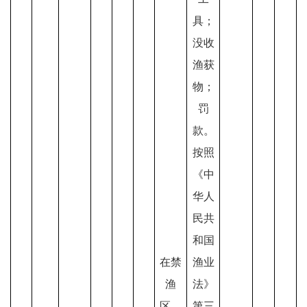
具；
没收
渔获
物；
罚
款。
按照
《中
华人
民共
和国
在禁
渔业
渔
法》
区、
第三