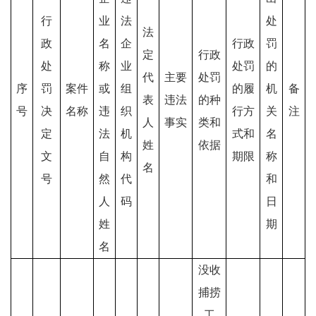
行
业
法
处
法
政
名
企
行政
罚
定
行政
处
称
业
处罚
的
代
主要
处罚
序
罚
案件
或
组
的履
机
备
表
违法
的种
号
决
名称
违
织
行方
关
注
人
事实
类和
定
法
机
式和
名
姓
依据
文
自
构
期限
称
名
号
然
代
和
人
码
日
姓
期
名
没收
捕捞
工