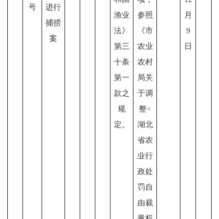
号
进行
渔业
参照
月
捕捞
法》
《市
9
案
第三
农业
日
十条
农村
第一
局关
款之
于调
规
整<
定。
湖北
省农
业行
政处
罚自
由裁
量权