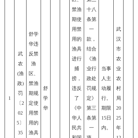
禁渔
十八
期使
条第
用禁
一
武
舒学
用的
款，
汉
华违
渔具
结合
市
武
反禁
进行
《渔
农
农
渔
捕
业行
当事
业
(渔
区、
捞，
政处
人主
农
政)
禁渔
舒
违反
罚规
动履
村
罚
期规
1
学
了
定》
行。
局
〔2
定使
华
《中
第三
期限
20
02
用禁
华人
条第
15日
25
5〕
用的
民共
一
内。
年
35
渔具
和国
项，
12