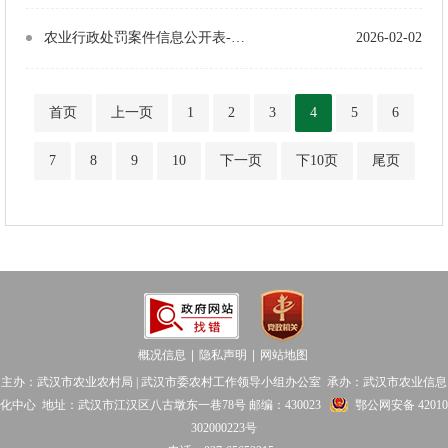
农业行政处罚案件信息公开表-武农（渔政）罚〔2026〕3号
2026-02-02
首页
上一页
1
2
3
4
5
6
7
8
9
10
下一页
下10页
尾页
概况信息
隐私声明
网站地图
│
│
主办：武汉市农业农村局 | 武汉市委农村工作领导小组办公室 承办：武汉市农业信息
化中心 地址：武汉市江汉区八古墩东一巷78号 邮编：430023
鄂公网安备 42010
302000223号