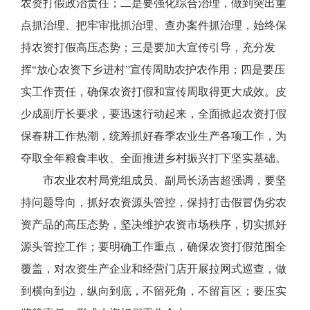
农资打假政治责任；二是要强化综合治理，做到突出重
点抓治理、把牢审批抓治理、查办案件抓治理，始终保
持农资打假高压态势；三是要加大宣传引导，充分发
挥“放心农资下乡进村”宣传周助农护农作用；四是要压
实工作责任，确保农资打假和宣传周取得更大成效。皮
少成副厅长要求，要迅速行动起来，全面掀起农资打假
保春耕工作热潮，统筹抓好春季农业生产各项工作，为
夺取全年粮食丰收、全面推进乡村振兴打下坚实基础。
市农业农村局党组成员、副局长汤吉超强调，要坚
持问题导向，抓好农资源头管控，保持打击假冒伪劣农
资产品的高压态势，坚决维护农资市场秩序，切实抓好
源头管控工作；要明确工作重点，确保农资打假范围全
覆盖，对农资生产企业和经营门店开展拉网式巡查，做
到横向到边，纵向到底，不留死角，不留盲区；要压实