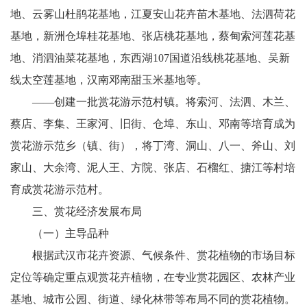
地、云雾山杜鹃花基地，江夏安山花卉苗木基地、法泗荷花
基地，新洲仓埠桂花基地、张店桃花基地，蔡甸索河莲花基
地、消泗油菜花基地，东西湖107国道沿线桃花基地、吴新
线太空莲基地，汉南邓南甜玉米基地等。
——创建一批赏花游示范村镇。将索河、法泗、木兰、
蔡店、李集、王家河、旧街、仓埠、东山、邓南等培育成为
赏花游示范乡（镇、街），将丁湾、洞山、八一、斧山、刘
家山、大余湾、泥人王、方院、张店、石榴红、搪江等村培
育成赏花游示范村。
三、赏花经济发展布局
（一）主导品种
根据武汉市花卉资源、气候条件、赏花植物的市场目标
定位等确定重点观赏花卉植物，在专业赏花园区、农林产业
基地、城市公园、街道、绿化林带等布局不同的赏花植物。