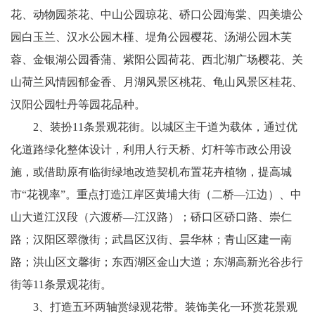
花、动物园茶花、中山公园琼花、硚口公园海棠、四美塘公
园白玉兰、汉水公园木槿、堤角公园樱花、汤湖公园木芙
蓉、金银湖公园香蒲、紫阳公园荷花、西北湖广场樱花、关
山荷兰风情园郁金香、月湖风景区桃花、龟山风景区桂花、
汉阳公园牡丹等园花品种。
2、装扮11条景观花街。以城区主干道为载体，通过优
化道路绿化整体设计，利用人行天桥、灯杆等市政公用设
施，或借助原有临街绿地改造契机布置花卉植物，提高城
市“花视率”。重点打造江岸区黄埔大街（二桥—江边）、中
山大道江汉段（六渡桥—江汉路）；硚口区
硚
口路、崇仁
路；汉阳区翠微街；武昌区汉街、昙华林；青山区建一南
路；洪山区文馨街；东西湖区金山大道；东湖高新光谷步行
街等11条景观花街。
3、打造五环两轴赏绿观花带。装饰美化一环赏花景观