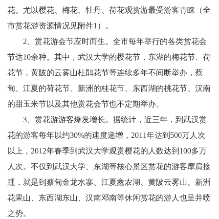
花。尤以樱花、梅花、牡丹、荷花观赏游最受游客青睐（全
市赏花游资源情况见附件1）。
2、赏花游会节应时而生。全市每年举行的各类赏花会
节达10余种。其中，武汉大学的樱花节，东湖的梅花节、荷
花节，黄陂的云雾山杜鹃花节等连续多年不间断举办，蔡
甸、江夏的荷花节、新洲的桂花节、东西湖的桃花节、汉南
的甜玉米节以及其他赏花会节也不定期举办。
3、赏花游游客爆发增长。据统计，近三年，到武汉赏
花的游客每年以约30%的速度递增，2011年达到500万人次
以上，2012年春季到武汉大学观赏樱花的人数达到100多万
人次。不仅到武汉大学、东湖等核心景区赏花的游客摩肩接
踵，就是到蔡甸金龙水寨、江夏鑫农湖、黄陂云雾山、新洲
花果山、东西湖东山、汉南邓南等休闲赏花的游人也呈井喷
之势。