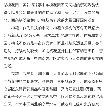
湖樱花园、黄陂清凉寨中华樱花园不同花期的樱花观赏线
路，以迎接即将开通的连接武汉和上海、北京、宜昌的东、
北、西高铁线路和门户机场所引致的大量国际国内游客。
梅花：作为武汉的市花，梅花在凛冽的寒冬迎风怒放，
绽放着武汉“敢为人先、追求卓越”的城市精神。在东湖赏花
园，梅花不仅有最丰富的品种，而且花期又适逢元旦、春节
期间，持续时间较长，加之梅花盛开往往伴有瑞雪降临，雪
中观梅将成为吸引中国南方地区游客春节黄金周前来观赏的
胜景。
荷花：武汉是百湖之市，大量的水面和湿地使之成为国
内荷花种植面积最大、品种最丰富的城市之一。武汉既有中
心城区东湖荷花精品科普观赏园，又有江夏法泗4万亩、蔡
甸索子长河一线万亩荷花观赏带，同时建立鑫农湖荷花湿地
公园。作为中国南北的交界地带，武汉可以吸引北方缺水