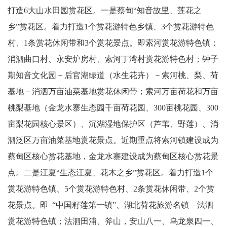
打造6大山水田园赏花区。一是蔡甸“知音故里、莲花之
乡”赏花区。着力打造1个赏花游特色乡镇、3个赏花游特色
村、1条赏花休闲带和3个赏花景点。即索河赏花游特色镇；
消泗曲口村、永安炉房村、索河丁湾村赏花游特色村；钟子
期知音文化园－后官湖绿道（水生花卉）－索河桃、梨、荷
基地－消泗万亩油菜基地赏花休闲带；索河万亩荷花和万亩
桃梨基地（金龙水寨生态园千亩荷花园、300亩桃花园、300
亩梨花园核心景区）、沉湖湿地保护区（芦苇、野莲）、消
泗泛区万亩油菜基地赏花景点。近期重点将索河镇建设成为
蔡甸区核心赏花基地，金龙水寨建设成为蔡甸区核心赏花景
点。二是江夏“生态江夏、花木之乡”赏花区。着力打造1个
赏花游特色镇、5个赏花游特色村、2条赏花休闲带、2个赏
花景点。即 “中国籽莲第一镇”、湖北荷花旅游名镇—法泗
赏花游特色镇；法泗田浦、斧山，安山八一、乌龙泉四一、