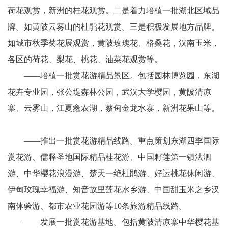
荷花观赏，新洲的桂花观赏。二是着力培植一批湖北区域品
牌。如黄陂云雾山的杜鹃花观赏。三是积极发展地方品牌。
如城市秋季菊花展观赏，黄陂玫瑰花、格桑花，汉南玉米，
各区的荷花、梨花、桃花、油菜花观赏等。
——培植一批赏花游精品景区。包括园林博览园，东湖
花卉专业园，张公堤森林公园，武汉大学樱园，黄陂清凉
寨、云雾山，江夏鑫农湖，蔡甸金龙水寨，新洲花果山等。
——推出一批赏花游精品线路。重点策划东湖四季国际
赏花游、儒释圣地国际精品桂花游、中国籽莲第一镇法泗
游、中华樱花浪漫游、楚天一绝杜鹃游、好运桃花休闲游、
伊甸玫瑰幸福游、知音故里莲花水乡游、中国甜玉米之乡汉
南体验游、都市农业花园游等10条旅游精品线路。
——发展一批赏花游基地。包括黄陂清凉寨中华樱花基