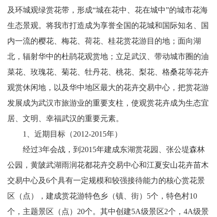
及环城观绿赏花带，形成“城在花中、花在城中”的城市花海
生态景观。将我市打造成为享誉全国的花城和国际知名、国
内一流的樱花、梅花、荷花、桂花赏花游目的地；面向湖
北，辐射华中的杜鹃花观赏地；立足武汉、带动城市圈的油
菜花、玫瑰花、菊花、牡丹花、桃花、梨花、格桑花等花卉
观赏休闲地，以及华中地区最大的花卉交易中心，把赏花游
发展成为武汉市旅游业的重要支柱，使观赏花卉成为生态宜
居、文明、幸福武汉的重要元素。
1、近期目标（2012-2015年）
经过3年会战，到2015年建成东湖赏花园、张公堤森林
公园，黄陂武湖雨润花都花卉交易中心和江夏安山花卉苗木
交易中心及6个具有一定规模和较强接待能力的核心赏花景
区（点），建成赏花游特色乡（镇、街）5个，特色村10
个，主题景区（点）20个。其中创建5A级景区2个，4A级景