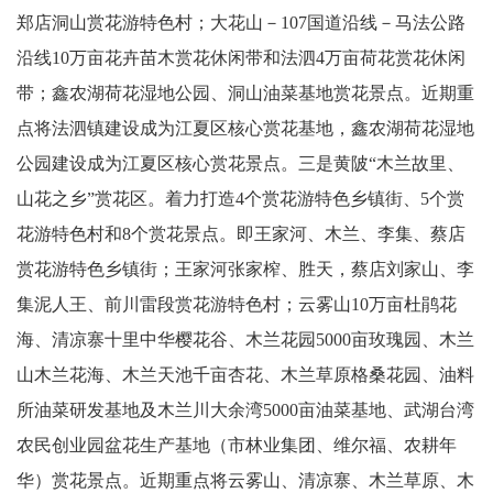
郑店洞山赏花游特色村；大花山－107国道沿线－马法公路
沿线10万亩花卉苗木赏花休闲带和法泗4万亩荷花赏花休闲
带；鑫农湖荷花湿地公园、洞山油菜基地赏花景点。近期重
点将法泗镇建设成为江夏区核心赏花基地，鑫农湖荷花湿地
公园建设成为江夏区核心赏花景点。三是黄陂“木兰故里、
山花之乡”赏花区。着力打造4个赏花游特色乡镇街、5个赏
花游特色村和8个赏花景点。即王家河、木兰、李集、蔡店
赏花游特色乡镇街；王家河张家榨、胜天，蔡店刘家山、李
集泥人王、前川雷段赏花游特色村；云雾山10万亩杜鹃花
海、清凉寨十里中华樱花谷、木兰花园5000亩玫瑰园、木兰
山木兰花海、木兰天池千亩杏花、木兰草原格桑花园、油料
所油菜研发基地及木兰川大余湾5000亩油菜基地、武湖台湾
农民创业园盆花生产基地（市林业集团、维尔福、农耕年
华）赏花景点。近期重点将云雾山、清凉寨、木兰草原、木