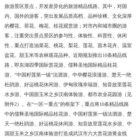
旅游景区景点，开发差异化的旅游精品线路。其中，对国
内、国外的游客，突出发展品质高档、品种珍稀、文化深厚
的樱花、荷花、梅花、桂花观赏游；对市内和城市圈的游
客，注重突出景点景区的参与性、体验性、科普性、休闲
性，重点打造油菜花、桃花、梨花、莲花、苗木花卉、温室
盆花、甜玉米等农林观花品种。近期规划推出10条精品线
路，即东湖四季国际赏花游、儒释圣地国际精品桂花
游、“中国籽莲第一镇”法泗游、中华樱花浪漫游、楚天一绝
杜鹃游、好运桃花休闲游、伊甸玫瑰幸福游、知音故里莲花
水乡游、中国甜玉米之乡汉南体验游、都市农业花园游（见
附件2）。在“一区一重点”的框架下，重点将10条精品线路
中的儒释圣地国际精品桂花游、中国籽莲第一镇法泗游、楚
天一绝杜鹃游、好运桃花休闲游、知音故里莲花水乡游、中
国甜玉米之乡汉南体验游打造成武汉市六大赏花游黄金线