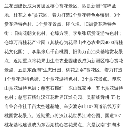
兰花园建设成为黄陂区核心赏花景区。四是新洲“儒释圣
地、桂花之乡”赏花区。着力打造2个赏花特色乡镇街、3个
赏花游特色村、3个赏花景点。即仓埠、旧街赏花游特色
街；旧街花朝文化村、仓埠方院、李集张店赏花游特色村；
仓埠万亩桂花产业园（其核心为花果山生态农业园4000亩桂
花文化园）、李集张店千亩桃园、旧街万亩油菜基地赏花景
点。近期重点将花果山生态农业园建设成为新洲区核心赏花
景点。五是东西湖“生态田园、桃花之乡”赏花区。着力打造
1个赏花游特色街、3个赏花游特色村、3个赏花景点。即东
山赏花游特色街；慈惠石榴红，东山陈家冲、五七赏花游特
色村；慈惠石榴红汉江花世界江滩公园、吴新线舜耕-五七
专业合作社千亩太空莲基地、辛安渡东山107国道沿线万亩
桃园赏花景点。近期重点将汉江花世界江滩公园、国道107
桃花基地建设成为东西湖核心赏花景点。六是汉南“梦湖水