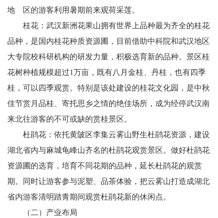
地 区的游客利用暑期前来观荷采莲。
桂花：武汉新洲花果山拥有世界上品种最为齐全的桂花
品种，是国内桂花种质资源圃，目前借助中科院和武汉地区
大专院校科研机构的研发力量，积极选育新的品种。景区桂
花树种植规模超过1万亩，既有八月金桂、丹桂，也有四季
桂，可以四季观赏。特别是该处建设的桂花文化园，是中秋
佳节赏月品桂、寄托思乡之情的绝佳场所，成为经停武汉南
来北往游客的不可或缺的赏桂景区。
杜鹃花：依托黄陂区李集云雾山野生杜鹃花资源，建设
湖北省内与麻城龟峰山齐名的杜鹃花观赏景区。做好杜鹃花
资源圃的选育，培育不同花期的品种，延长杜鹃花的观赏
期。同时让游客参与泥塑、品茶体验，把云雾山打造成湖北
省内游客清明踏青期间观赏杜鹃花新的休闲点。
（二）产业布局