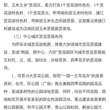
郡、玉米之乡”赏花区。着力打造1个赏花游特色街、1个赏
花游特色村、1个赏花景点。即邓南街甜玉米特色街，搪江
赏花游特色村，邓南甜玉米生态田园景观。近期重点将搪江
村建设成为汉南区甜玉米景观观赏基地。
（三）中心城区赏花景观布局
为呼应全城赏花游氛围，将着力加强城市赏花景观建
设，形成“两园、两中心、六区”赏花园区与城市赏花景观相
互衬托，点、线、面结合，步移景异、四季花开的赏花格
局。
1、培育18大赏花公园。按照“一园一主导花卉”的发展
原则，在市、区公园（广场）推出兼顾四季花期的园花品
种，形成多样性的公园绿地景观。同时，结合不同花期，因
地制宜开展丰富多彩的群众性游园活动。重点建设发展黄鹤
楼公园紫薇、和平公园月季、青山公园杜鹃、解放公园兰