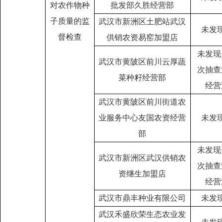
对农作物种
批发部久胜经营部
子质量的监
武汉市新洲区土肥站武汉
未发
督检查
供销农资易窑加盟店
未发现
武汉市黄陂区前川云厚蔬
次抽查
菜种籽经营部
经营
武汉市黄陂区前川街道农
业服务中心友国农资经营
未发
部
未发现
武汉市新洲区武汉供销农
次抽查
资继生加盟店
经营
武汉市鼎丰种业有限公司
未发
武汉禾盛欣荣生态农业发