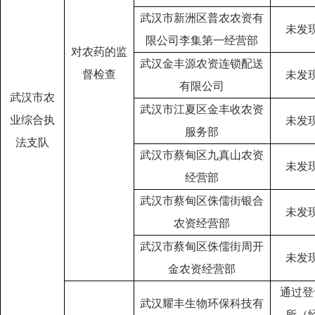
武汉市新洲区普农农资有
未发
限公司李集第一经营部
对农药的监
武汉金丰源农资连锁配送
督检查
未发
有限公司
武汉市农
武汉市江夏区金丰收农资
业综合执
未发
服务部
法支队
武汉市蔡甸区九真山农资
未发
经营部
武汉市蔡甸区侏儒街银合
未发
农资经营部
武汉市蔡甸区侏儒街周开
未发
金农资经营部
通过登
武汉耀丰生物环保科技有
所（