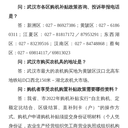
问：武汉市各区购机补贴政策咨询、投诉举报电话
是？
答：新洲区：027－86927386；黄陂区：027－6186
0311；江夏区：027－81817172／87953291；东西湖
区：027－83239516；汉南区：027－84748868；蔡甸
区：027－69814117／69813023
问：武汉市购买农机具的地址是？
答：武汉市最大的农机购买地为黄陂区汉口北高车
地铁站D口西北150米－湖北农机大市场。
问：购机者享受农机购置补贴政策需要哪些资料？
答：我省、市2022年购机补贴实行“自主购机、定
额定比结合、区级结算、直补到卡（户）”的操作方
式。购机户申请购机补贴须提交身份证明材料（个人凭
身份证，农业生产经营组织凭工商营业执照或组织机构