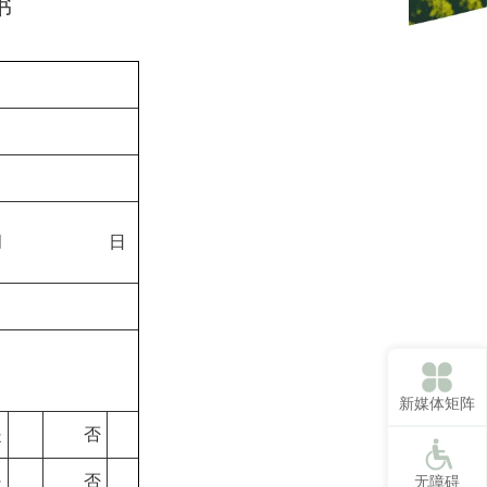
书
月 日
新媒体矩阵
是
否
是
否
无障碍