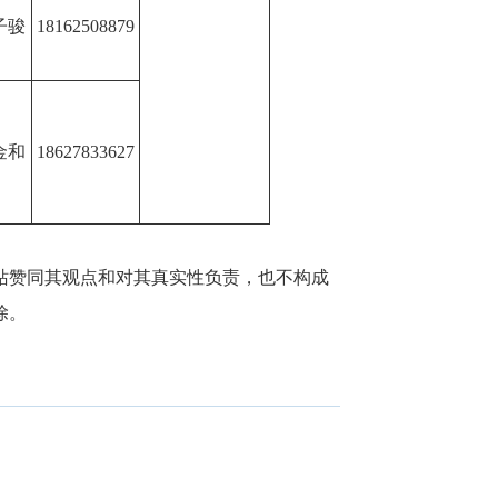
子骏
18162508879
金和
18627833627
站赞同其观点和对其真实性负责，也不构成
除。