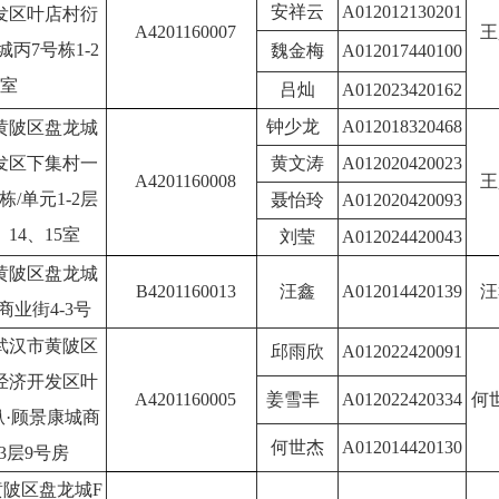
安祥云
A012012130201
发区叶店村衍
A4201160007
王
城丙7号栋1-2
魏金梅
A012017440100
层9室
吕灿
A012023420162
钟少龙
A012018320468
黄陂区盘龙城
发区下集村一
黄文涛
A012020420023
A4201160008
王
栋/单元1-2层
聂怡玲
A012020420093
、14、15室
刘莹
A012024420043
黄陂区盘龙城
B4201160013
汪鑫
A012014420139
汪
商业街4-3号
武汉市黄陂区
邱雨欣
A012022420091
经济开发区叶
A4201160005
姜雪丰
A012022420334
何
纵·顾景康城商
何世杰
A012014420130
-3层9号房
黄陂区盘龙城F