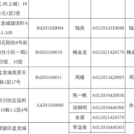
·向上城）18
单元1层2室
龙城珑璟轩A
B4201160004
钱燕
A012014310040
钱
-1-109
川石阳街8号前
商住小区一期2
B4201160010
梅金龙
A012021420176
梅
层9室、10室
盘龙城美景天
B4201160011
周檬
A012013420095
周
栋1层17号
熊一帆
A012019420036
前川街定远村
A4201160009
余
涂桐明
A012018440360
0栋1-2层4号
余展
A012021420379
李远奎
A012010440303
黄陂区盘龙城