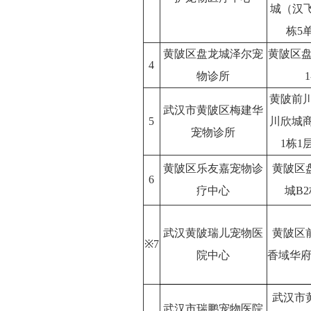
城（汉飞
栋5
黄陂区盘龙城泽尔宠
黄陂区盘
4
物诊所
1
黄陂前
武汉市黄陂区梅建华
5
川欣城
宠物诊所
1栋1
黄陂区乐友嘉宠物诊
黄陂区
6
疗中心
城B2
武汉黄陂瑞儿宠物医
黄陂区
※7
院中心
香域华府1
武汉市
武汉市瑞鹏宠物医院