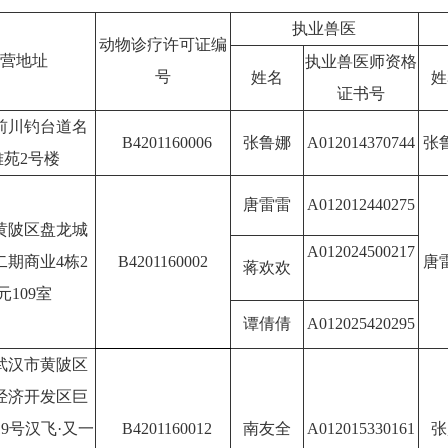
执业兽医
动物诊疗许可证编
营地址
执业兽医师资格
号
姓名
姓
证书号
前川钓台道名
B4201160006
张鲁娜
A012014370744
张
雅苑2号楼
唐雷雷
A012012440275
黄陂区盘龙城
A012024500217
二期商业4栋2
B4201160002
唐
蒋欢欢
元109室
谭倩倩
A012025420295
武汉市黄陂区
经济开发区巨
19号汉飞·又一
B4201160012
南友全
A012015330161
张