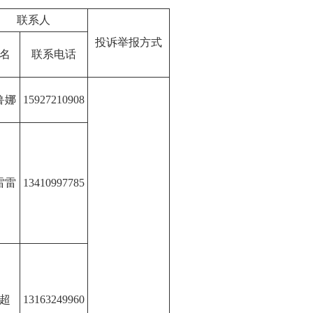
联系人
投诉举报方式
名
联系电话
鲁娜
15927210908
雷雷
13410997785
超
13163249960