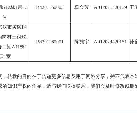
G12栋1层13
B4201160003
杨会芳
A012021420139
王
号
武汉市黄陂区
油岗村三组玫.
B4201160001
陈施宇
A012024420151
孙
二期A11栋1
层1室
网，转载的目的在于传递更多信息及用于网络分享，并不代表本
您的知识产权的作品，请与我们取得联系，我们会及时修改或删