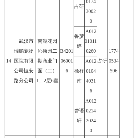
0174
占研
3002
0
A012
鲁梦
武汉市
南湖花园
01011
婷
瑞鹏宠物
沁康园二
B4201
0260
1774
14
医院有限
期商业门
06001
占研
0534
A012
公司恒安
面（二）
6
596
徐祥
0104
路分公司
1、2层6室
南
4031
6
A012
曹语
0214
轩
2024
0