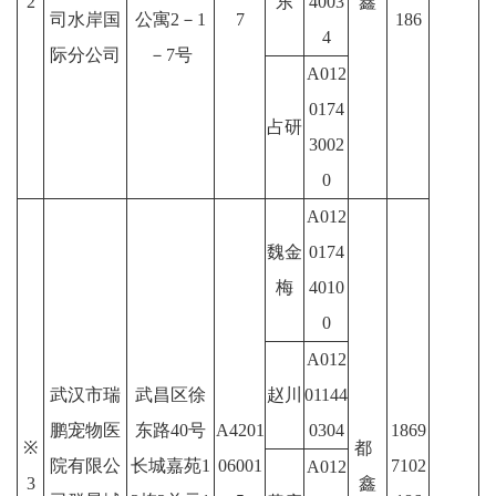
2
东
4003
鑫
司水岸国
公寓2－1
7
186
4
际分公司
－7号
A012
0174
占研
3002
0
A012
魏金
0174
梅
4010
0
A012
武汉市瑞
武昌区徐
赵川
01144
鹏宠物医
东路40号
A4201
0304
1869
※
都
院有限公
长城嘉苑1
06001
7102
A012
3
鑫