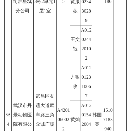
司群星城
3栋2单元1
5
186
黄康
0234
分公司
层1室
荛
3028
9
A012
王文
0244
钰
2010
2
A012
方敬
0123
收
1006
7
武昌区友
武汉市丹
谊大道武
A012
A4201
1510
※
景动物医
车路三角
0154
韩国
06002
黄灿
7183
4
院有限公
众诚广场
2004
英
2
940