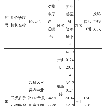
动物
执业
诊疗
投诉
兽医
序
动物诊疗
经营地址
许可
举报
师
联系
号
机构名称
姓名
姓名
证编
方式
资格
电话
号
证书
号
A012
张由
0124
昕
2012
4
武昌区水
A012
郑昕
果湖中北
0124
婷
武汉多乐
路118号复
A4201
20114
1341
※
张由
动物医院
地东湖国
06000
9681
A012