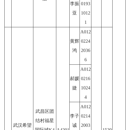
李振
0193
亚
1012
1
A012
黄辉
0224
鸿
2036
6
A012
郝媛
0216
婕
1024
4
A012
武昌区团
李子
0214
结村福星
武汉希望
诚
2003
国际城K4
A4201
1520