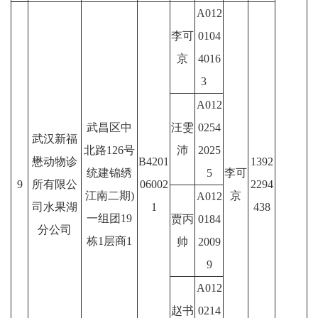
A012
李可
0104
京
4016
3
A012
武昌区中
汪雯
0254
武汉新福
北路126号
沛
2025
懋动物诊
B4201
1392
统建锦绣
5
李可
9
所有限公
06002
2294
江南二期)
京
A012
司水果湖
1
438
一组团19
贾丙
0184
分公司
栋1层商1
帅
2009
9
A012
赵书
0214