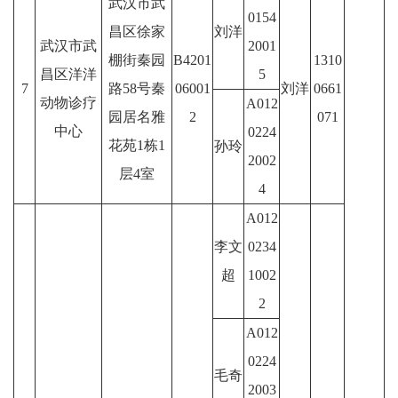
武汉市武
0154
昌区徐家
刘洋
武汉市武
2001
棚街秦园
B4201
1310
昌区洋洋
5
7
路58号秦
06001
刘洋
0661
动物诊疗
A012
园居名雅
2
071
中心
0224
花苑1栋1
孙玲
2002
层4室
4
A012
李文
0234
超
1002
2
A012
0224
毛奇
2003