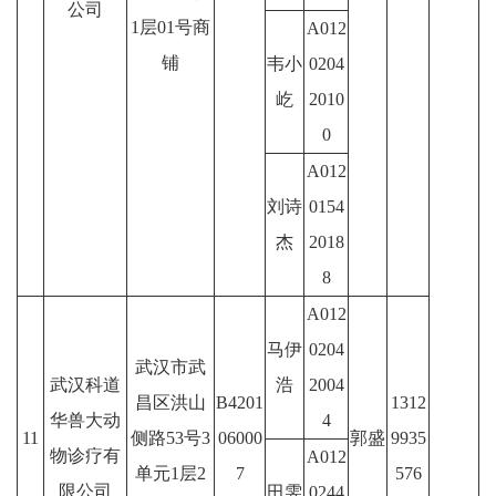
公司
1层01号商
A012
铺
韦小
0204
屹
2010
0
A012
刘诗
0154
杰
2018
8
A012
马伊
0204
武汉市武
武汉科道
浩
2004
昌区洪山
B4201
1312
华兽大动
4
11
侧路53号3
06000
郭盛
9935
物诊疗有
A012
单元1层2
7
576
限公司
田雯
0244