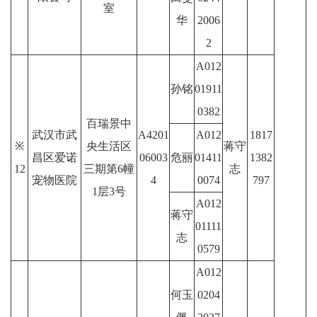
室
华
2006
2
A012
孙铭
01911
0382
百瑞景中
武汉市武
A4201
A012
1817
※
央生活区
蒋守
昌区爱诺
06003
危丽
01411
1382
12
三期第6幢
志
宠物医院
4
0074
797
1层3号
A012
蒋守
01111
志
0579
A012
何玉
0204