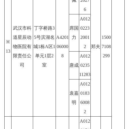
佩
2027
6
A012
武汉市科
丁字桥路3
席国
0223
道星辰动
5号滨湖名
A4201
力
2001
1500
※
物医院有
城1栋A区1
06000
2
郑夫
7108
13
限责任公
单元1层2
8
299
A012
司
室
唐成
0235
11283
A012
袁嘉
0183
明
6008
2
A012