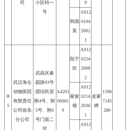
司
小区特一
9
号
A012
韩国
0104
英
2002
1
A012
阮宁
0224
欣
2008
武昌区秦
2
武汉海仑
园路93号
A012
动物医院
团结民居
A4201
1590
※
翟俊
0214
皮家
有限责任
附4号、附
06001
7145
5
领
2036
娉
公司徐东
5号、附6
9
280
1
分公司
号门面二
A012
层