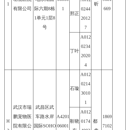
1
昕
有限公司
际六期8栋
1
669
0244
邢正
1单元1层8
2012
号
7
A012
0234
丁叶
2020
4
A012
0214
石璇
3010
1
武汉市瑞
武昌区武
A012
鹏宠物医
车路水岸
A4201
1869
※
靳晓
0174
都
院有限公
国际SOHO
06001
7102