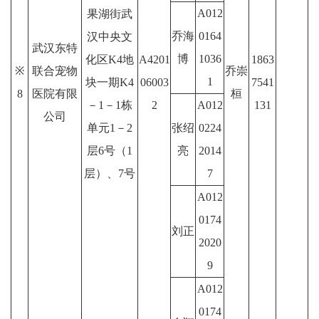
A012
果湖街武
乔海
0164
汉中央文
武汉东特
博
1036
化区K4地
A4201
1863
※
联合宠物
乔崇
1
块一期K4
06003
7541
8
医院有限
桓
－1－1栋
2
A012
131
公司
单元1－2
张绍
0224
层6号（1
亮
2014
层）、7号
7
A012
0174
刘正
2020
9
A012
0174