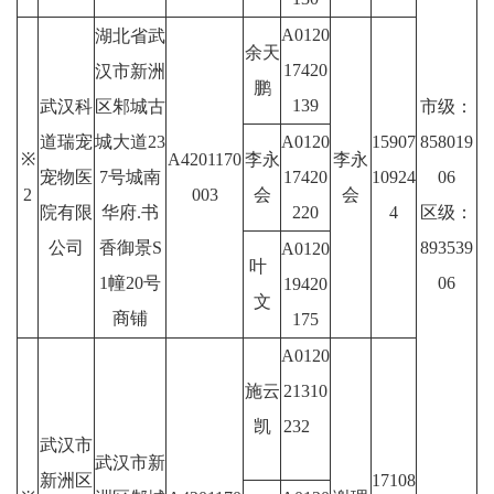
A0120
湖北省武
余天
17420
汉市新洲
鹏
139
武汉科
区邾城古
市级：
道瑞宠
城大道23
A0120
15907
858019
※
A4201170
李永
李永
宠物医
7号城南
17420
10924
06
2
003
会
会
院有限
华府.书
220
4
区级：
公司
香御景S
893539
A0120
叶
1幢20号
06
19420
文
商铺
175
A0120
施云
21310
凯
232
武汉市
武汉市新
新洲区
17108