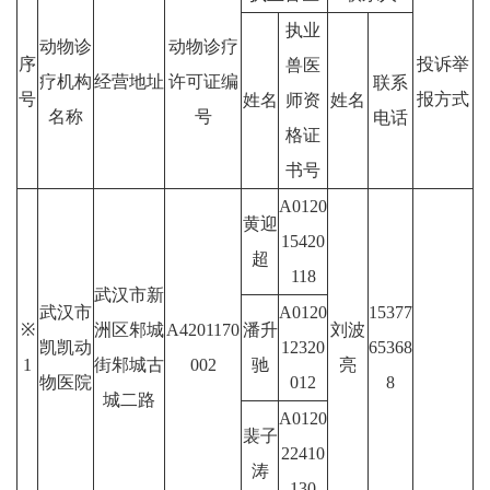
执业
动物诊
动物诊疗
序
投诉举
兽医
疗机构
经营地址
许可证编
联系
号
报方式
姓名
师资
姓名
名称
号
电话
格证
书号
A0120
黄迎
15420
超
118
武汉市新
武汉市
A0120
15377
※
洲区邾城
A4201170
潘升
刘波
凯凯动
12320
65368
1
街邾城古
002
驰
亮
物医院
012
8
城二路
A0120
裴子
22410
涛
130