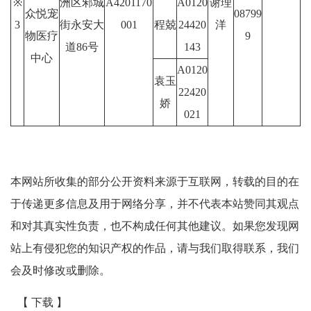
※
洲区邾城
A4201170
A0120
谢理
众悦宠
08799
3
街永安大
001
程兢
24420
洋
物医疗
9
道86号
143
中心
A0120
袁玉
22420
娇
021
本网站所收集的部分公开资料来源于互联网，转载的目的在
于传递更多信息及用于网络分享，并不代表本站赞同其观点
和对其真实性负责，也不构成任何其他建议。如果您发现网
站上有侵犯您的知识产权的作品，请与我们取得联系，我们
会及时修改或删除。
【 下载 】