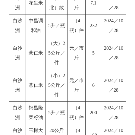
花生米
7.1
洲
北）散
斤
／28
白沙
中昌调
（4
2024／10
5升／瓶
232
洲
和油
瓶）件
／28
（大）2
白沙
元／市
2024／10
薏仁米
5公斤／
5
洲
斤
／28
件
（小）2
白沙
元／市
2024／10
薏仁米
5公斤／
6
洲
斤
／28
件
白沙
锦昌隆
（4
2024／10
5升／瓶
200
洲
菜籽油
瓶）件
／28
白沙
玉树大
20公斤
（4
2024／10