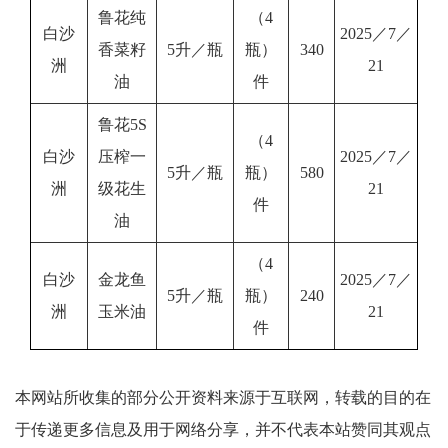
鲁花纯
（4
白沙
2025／7／
香菜籽
5升／瓶
瓶）
340
洲
21
油
件
鲁花5S
（4
白沙
压榨一
2025／7／
5升／瓶
瓶）
580
洲
级花生
21
件
油
（4
白沙
金龙鱼
2025／7／
5升／瓶
瓶）
240
洲
玉米油
21
件
本网站所收集的部分公开资料来源于互联网，转载的目的在
于传递更多信息及用于网络分享，并不代表本站赞同其观点