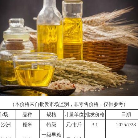
（本价格来自批发市场监测，非零售价格，仅供参考）
市场
品种
规格
计量单位
批发价格
日期
白沙洲
糯米
特级
元/市斤
3.1
2025/7/28
一级早籼