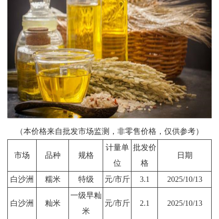
（本价格来自批发市场监测，非零售价格，仅供参考）
计量单
批发价
市场
品种
规格
日期
位
格
白沙洲
糯米
特级
元/市斤
3.1
2025/10/13
一级早籼
白沙洲
籼米
元/市斤
2.1
2025/10/13
米