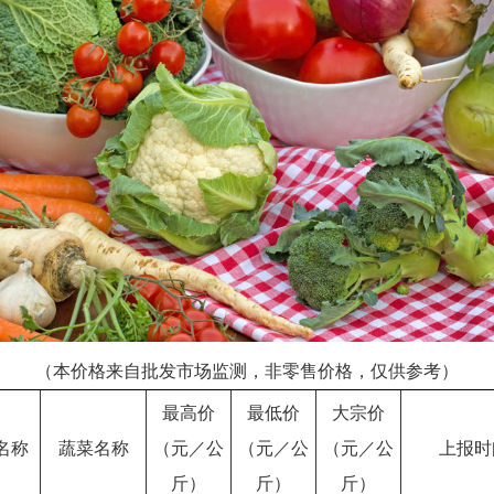
（本价格来自批发市场监测，非零售价格，仅供参考）
最高价
最低价
大宗价
名称
蔬菜名称
（元／公
（元／公
（元／公
上报时
斤）
斤）
斤）