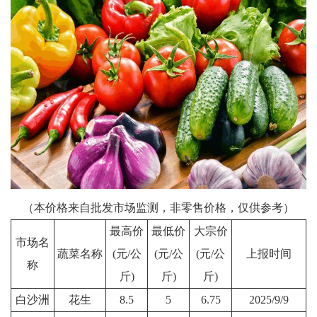
（本价格来自批发市场监测，非零售价格，仅供参考）
最高价
最低价
大宗价
市场名
蔬菜名称
(元/公
(元/公
(元/公
上报时间
称
斤)
斤)
斤)
白沙洲
花生
8.5
5
6.75
2025/9/9