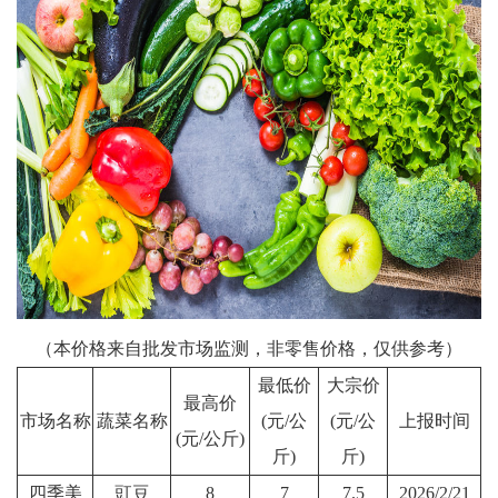
（本价格来自批发市场监测，非零售价格，仅供参考）
最低价
大宗价
最高价
市场名称
蔬菜名称
(元/公
(元/公
上报时间
(元/公斤)
斤)
斤)
四季美
豇豆
8
7
7.5
2026/2/21