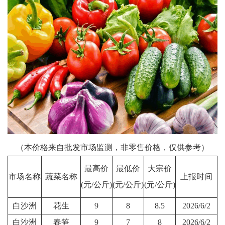
（本价格来自批发市场监测，非零售价格，仅供参考）
最高价
最低价
大宗价
市场名称
蔬菜名称
上报时间
(元/公斤)
(元/公斤)
(元/公斤)
白沙洲
花生
9
8
8.5
2026/6/2
白沙洲
春笋
9
7
8
2026/6/2