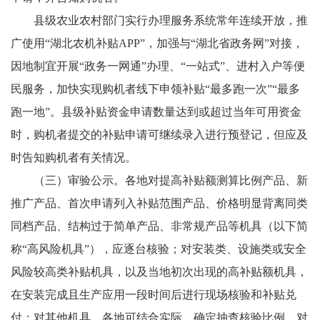
县级农业农村部门实行办理服务系统常年连续开放，推
广使用“湖北农机补贴APP”，加强与“湖北省政务网”对接，
因地制宜开展“政务一网通”办理、“一站式”、进村入户等便
民服务，加快实现购机者线下申领补贴“最多跑一次”“最多
跑一地”。县级补贴资金申请数量达到或超过当年可用资金
时，购机者提交的补贴申请可继续录入进行预登记，但应及
时告知购机者有关情况。
（三）审验公示。各地对提高补贴额测算比例产品、新
推广产品、首次申请列入补贴范围产品、价格明显背离同类
同档产品、结构过于简单产品、非常规产品等机具（以下简
称“高风险机具”），应逐台核验；对安装类、设施类或安全
风险较高类补贴机具，以及当地初次出现的高补贴额机具，
在安装完成且生产应用一段时间后进行现场核验和补贴兑
付；对其他机具，各地可结合实际，确定抽查核验比例。对