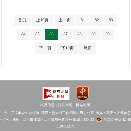
首页
上10页
上一页
81
82
83
84
85
86
87
88
89
90
下一页
下10页
尾页
概况信息
隐私声明
网站地图
│
│
主办：武汉市农业农村局 | 武汉市委农村工作领导小组办公室 承办：武汉市农业信息
化中心 地址：武汉市江汉区八古墩东一巷78号 邮编：430023
鄂公网安备 42010
302000223号