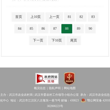
首页
上10页
上一页
81
82
83
84
85
86
87
88
89
90
下一页
下10页
尾页
概况信息
隐私声明
网站地图
│
│
主办：武汉市农业农村局 | 武汉市委农村工作领导小组办公室 承办：武汉市农业信息
化中心 地址：武汉市江汉区八古墩东一巷78号 邮编：430023
鄂公网安备 42010
302000223号